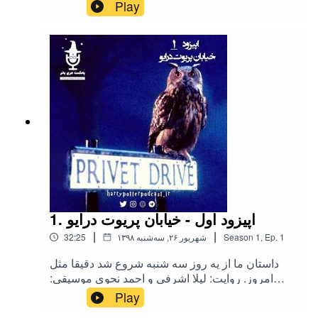
instagram.com/harrypotter.podcast 🔸 twitter:
Play
twitter.com/hpotterpodcast 🔸 website:
www.harrypotterpodcast.ir
1. اپیزود اول - خیابان پریوت درایو
|
|
1
Ep.
,
1
Season
۱۳۹۸ شهریور ۲۶, سه‌شنبه
32:25
داستان ما از یه روز سه شنبه شروع شد دقیقا مثل
امروز. روایت: لیلا اشرفی و احمد نحوی موسیقی:
آلبوم هری پاتر قسمت اول
Play