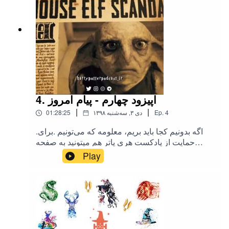
4. اپیزود چهارم - پیام امروز
|
|
4
Ep.
۱۳۹۸ دی ۳, سه‌شنبه
01:28:25
.اگه بدونیم کجا باید بریم، معلومه که می‌تونیم .برای
حمایت از پادکست هری پاتر هم میتونید به صفحه
حامی باش ما یه سری بزنید
Play
hamibash.com/harrypotterpodcast هری پاتر در
تلگرام t.me/harrypotterpodcast هری پاتر در توییتر
twitter.com/hpotterpodcast هری پاتر در اینستاگرام
instagram.com/harrypotter.podcast