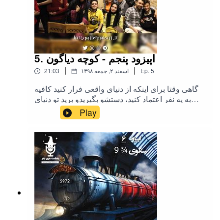
#پاترهد ها کد تخفیف دریافت می کنند. 🎁 برای ثبت
نام حتما به سایت harrypotterpodcast.ir برید.
5. اپیزود پنجم - کوچه دیاگون
|
|
5
Ep.
۱۳۹۸ اسفند ۲, جمعه
21:03
گاهی وقتا برای اینکه از دنیای واقعی فرار کنید کافیه
به یه نفر اعتماد کنید، دستشو بگیریدو برید تو دنیای
جادو .برای حمایت از پادکست هری پاتر هم میتونید به
Play
صفحه حامی باش ما یه سری بزنید حامی برنامه:
فروشگاه فانتازیو هری پاتر در تلگرام هری پاتر در
توییتر هری پاتر در اینستاگرام نوازننده قطعه: سیاوش
سیامی