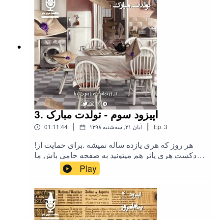
3. اپیزود سوم - تولدت مبارک
|
|
3
Ep.
۱۳۹۸ آبان ۲۱, سه‌شنبه
01:11:44
!هر روز که هری یازده ساله نمیشه .برای حمایت از
پادکست هری پاتر هم میتونید به صفحه حامی باش ما
یه سری بزنید hamibash.com/harrypotterpodcast
Play
هری پاتر در تلگرام t.me/harrypotterpodcast هری
پاتر در توییتر twitter.com/hpotterpodcast هری پاتر در
اینستاگرام instagram.com/harrypotter.podcast