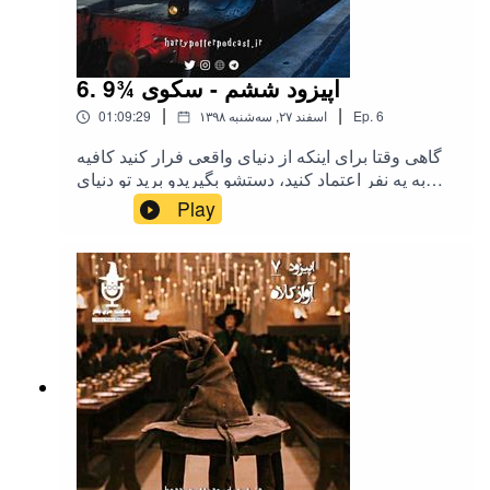
6. اپیزود ششم - سکوی ¾9
|
|
6
Ep.
۱۳۹۸ اسفند ۲۷, سه‌شنبه
01:09:29
گاهی وقتا برای اینکه از دنیای واقعی فرار کنید کافیه
به یه نفر اعتماد کنید، دستشو بگیریدو برید تو دنیای
جادو. برای حمایت از پادکست هری پاتر هم میتونید به
Play
صفحه حامی باش ما یه سری بزنید. هری پاتر در
تلگرام هری پاتر در توییتر هری پاتر در اینستاگرام
hpod.ir