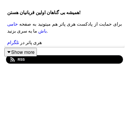
همیشه بی گناهان اولین قربانیان هستن!
برای حمایت از پادکست هری پاتر هم میتونید به صفحه
حامی
ما یه سری بزنید.
باش
هری پاتر در
تلگرام
Show more
هری پاتر در
توییتر
RSS
هری پاتر در
اینستاگرام
harrypotterpodcast.ir