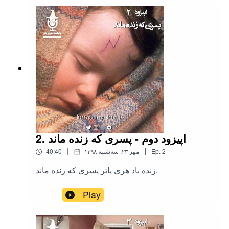
2. اپیزود دوم - پسری که زنده ماند
|
|
2
Ep.
۱۳۹۸ مهر ۲۳, سه‌شنبه
40:40
زنده باد هری پاتر پسری که زنده ماند.
Play