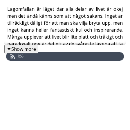
Lagomfällan är läget där alla delar av livet är okej
men det ändå känns som att något sakans. Inget är
tillräckligt dåligt för att man ska vilja bryta upp, men
inget känns heller fantastiskt kul och inspirerande.
Många upplever att livet blir lite platt och tråkigt och
paradoxalt nog är det ett av de svåraste lägena att ta
Show more
sig ur eftersom det finns riktigt driv till en
RSS
förändring. Allt är ju ok, bra och lagom.
I det här avsnittet får du träffa Stefan och Zandra,
ett par i södra Sverige som hamnat just där: två
barn, hus, FIRE inom räckhåll, alla nio områden på
Livshjulet en sexa av tio. Bra på pappret, men något
saknas. Moa Diseborn fyller på med varför
hjärtproblem inte går att lösa med Excel, och varför
vägen vidare oftast handlar om små
säsongsexperiment på tre månader i taget eller leka