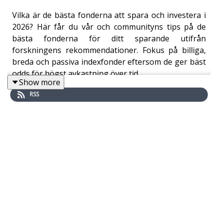
Vilka är de bästa fonderna att spara och investera i
2026? Här får du vår och communityns tips på de
bästa fonderna för ditt sparande utifrån
forskningens rekommendationer. Fokus på billiga,
breda och passiva indexfonder eftersom de ger bäst
odds för högst avkastning över tid.
Show more
RSS
Länkar
Hela listan med fonderna
Diskussionen och fördjupning
Innehållsförteckning
00:00:00 - Introduktion
00:01:19 - Buffert, sparhorisont och risk