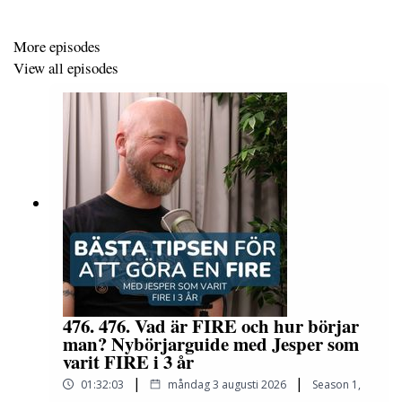
00:04:39 - Kriterierna för att välja fond enligt
forskningen
More episodes
00:07:03 - Bästa globala aktieindexfonderna
View all episodes
00:09:36 - Fondrobot och bästa fonden för
Premiepensionen
00:11:09 - Bästa svenska indexfonderna
00:13:12 - Kombinera fonderna i en portfölj
00:16:42 - Börshandlade fonder (ETF)
00:19:48 - Globalfonder med hävstång för
tjänstepension
00:21:06 - Räntefonder och när de behövs
00:22:41 - Sparhorisonten avgör din risk
00:26:05 - 10 tips på vägen
00:29:30 - Sju vanliga frågor och svar
476. 476. Vad är FIRE och hur börjar
man? Nybörjarguide med Jesper som
varit FIRE i 3 år
|
|
01:32:03
måndag 3 augusti 2026
Season
1
,