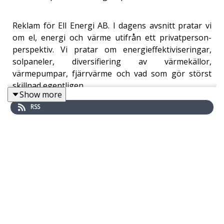
Reklam för Ell Energi AB. I dagens avsnitt pratar vi
om el, energi och värme utifrån ett privatperson-
perspektiv. Vi pratar om energieffektiviseringar,
solpaneler, diversifiering av värmekällor,
värmepumpar, fjärrvärme och vad som gör störst
skillnad egentligen.
Show more
Energiförbrukningen i vårt eget boende (30-tals villa
RSS
i Malmö) har varit en fascination för många, sedan vi
i avsnitt #128 råkade nämna att vi förbrukar ca 33
000 kWh per år. Det var ju hanterbart när elen var
billig, men t.ex. i december betalade vi nästan 18 000
SEK i elräkning. Mindre kul.
För att en gång för alla försöka få bra råd och tips
googlade jag fram Daniel och hans företag. Vi
anlitade honom för att göra en termografimätning
(dvs. mäta var huset läcker energi) och komma med