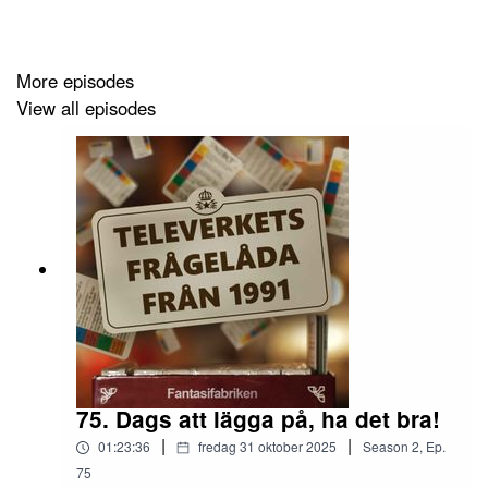
drivmedel, skiddrottningar, någon som hette Fonteyn,
kapslar i armar och miljöchefer som döms för miljöbrott?
More episodes
View all episodes
// Skicka in frågor:
https://fantasifabriken.se
// Skicka in annat:
televerket@fantasifabriken.se
75. Dags att lägga på, ha det bra!
|
|
01:23:36
fredag 31 oktober 2025
Season
2
,
Ep.
75