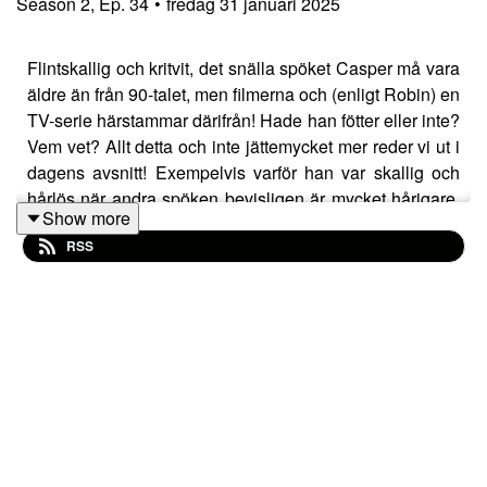
Season
2
,
Ep.
34
•
fredag 31 januari 2025
Flintskallig och kritvit, det snälla spöket Casper må vara
äldre än från 90-talet, men filmerna och (enligt Robin) en
TV-serie härstammar därifrån! Hade han fötter eller inte?
Vem vet? Allt detta och inte jättemycket mer reder vi ut i
dagens avsnitt! Exempelvis varför han var skallig och
hårlös när andra spöken bevisligen är mycket hårigare.
Show more
Beetlejuice tillexempel.
RSS
Utöver detta berättar även Marcus om möten med
mystiska män i Hallsbergs källare, billiga juicer från
Fontana och Olof blir lite sned på Robin. Vilket avsnitt!
Kortet för dagen avhandlar minst lika spännande grejer.
Vad sägs om en diktator från Panama, lagring av