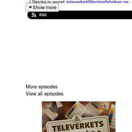
// Skicka in annat:
televerket@fantasifabriken.se
Show more
RSS
More episodes
View all episodes