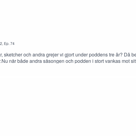
2
,
Ep.
74
låtar, sketcher och andra grejer vi gjort under poddens tre år? Då b
r.Nu när både andra säsongen och podden i stort vankas mot sitt 
terna bakom vinjetternas uppkomst och massor av annat bakom 
er innan podden stänger ner så har ni en liten stund på er, släng 
n annat: televerket@fantasifabriken.se