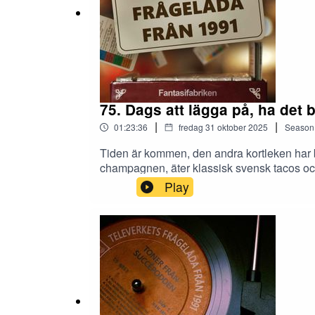
75. Dags att lägga på, ha det b
|
|
01:23:36
fredag 31 oktober 2025
Season
Tiden är kommen, den andra kortleken har be
champagnen, äter klassisk svensk tacos och 
lyssnarfråga som vi självklart besvarar och 
Play
under våra tre år. Vann vi? Vad blev poän
säsongen?Avslutningsvis vill vi tacka alla
start. Vi är extremt tacksamma för att ni h
mailkorgen finns såklart kvar. Vill ni höra a
https://fantasifabriken.se som uppdaterats nu