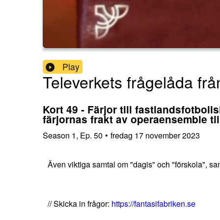
Play
Televerkets frågelåda fr
Kort 49 - Färjor till fastlandsfotbol
färjornas frakt av operaensemble ti
Season
1
,
Ep.
50
•
fredag 17 november 2023
Även viktiga samtal om "dagis" och "förskola", sam
// Skicka in frågor:
https://fantasifabriken.se