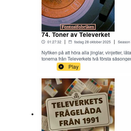
74. Toner av Televerket
|
|
01:27:32
tisdag 28 oktober 2025
Season
Nyfiken på att höra alla jinglar, vinjetter, 
tonerna från Televerkets två första säsonge
vi haft med i podden, varvat med hemlighe
Play
från 1991 har producerats.Om ni vill höra av 
frågor: https://fantasifabriken.se// Skicka i