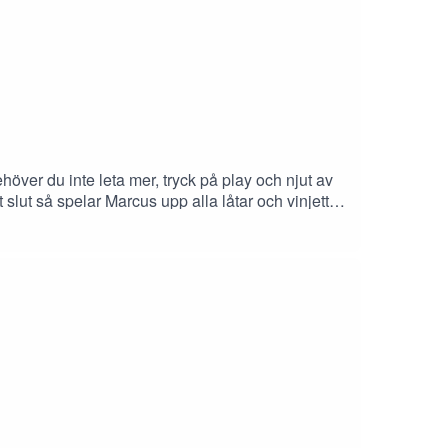
ehöver du inte leta mer, tryck på play och njut av
slut så spelar Marcus upp alla låtar och vinjetter
kulisserna-snask om hur Televerkets frågelåda
iväg ett mail vetja!// Skicka in