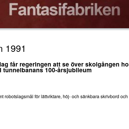
ån 1991
lslag får regeringen att se över skolgången hos
ll tunnelbanans 100-årsjubileum
t robotslagsmål för lättviktare, höj- och sänkbara skrivbord oc