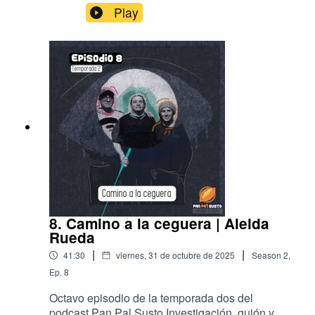
narración por Maricarmen Climént.Producción,
Play
mezcla, música y diseño sonoro por Carlos
Antonio Sánchez.Ilustración por Tania María
Carrillo.
8. Camino a la ceguera | Aleida
Rueda
|
|
41:30
viernes, 31 de octubre de 2025
Season
2
,
Ep.
8
Octavo episodio de la temporada dos del
podcast Pan Pal Susto.Investigación, guión y