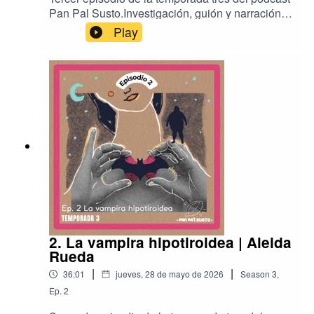
Pan Pal Susto.Investigación, guión y narración
por Maricarmen Climént.Producción, mezcla,
Play
música y diseño sonoro por Carlos Antonio
Sánchez.Ilustración por Tania María Carrillo.
2. La vampira hipotiroidea | Aleida
Rueda
|
|
36:01
jueves, 28 de mayo de 2026
Season
3
,
Ep.
2