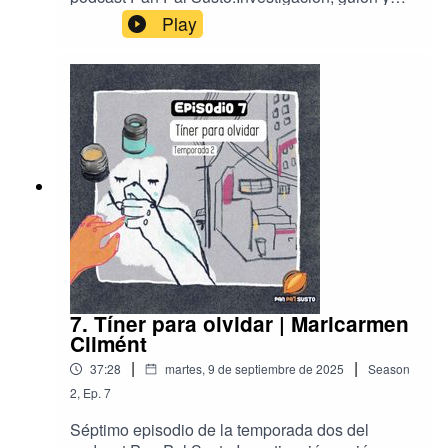
narración por Aleida Rueda.Producción, mezcla,
Play
música y diseño sonoro por Carlos Antonio
Sánchez.Ilustración por Tania María Carrillo.
7. Tíner para olvidar | Maricarmen
Climént
|
|
37:28
martes, 9 de septiembre de 2025
Season
2
,
Ep.
7
Séptimo episodio de la temporada dos del