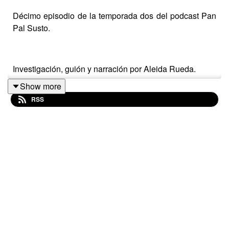
Décimo episodio de la temporada dos del podcast Pan
Pal Susto.
Investigación, guión y narración por Aleida Rueda.
Show more
Producción, mezcla, música y diseño sonoro por Carlos
RSS
Antonio Sánchez.
Ilustración por Tania María Carrillo.