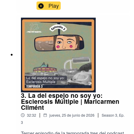
por Aleida RuedaProducción, mezcla, música y
Play
diseño sonoro por Carlos Antonio
Sánchez.Ilustración por Tania María Carrillo.
3. La del espejo no soy yo:
Esclerosis Múltiple | Maricarmen
Climént
|
|
32:32
jueves, 25 de junio de 2026
Season
3
,
Ep.
3
Tercer episodio de la temporada tres del podcast