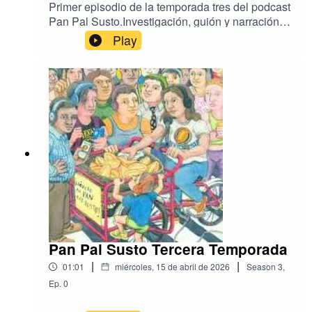
Primer episodio de la temporada tres del podcast
Pan Pal Susto.Investigación, guión y narración
por Maricarmen Climént.Producción, mezcla,
Play
música y diseño sonoro por Carlos Antonio
Sánchez.Ilustración por Tania María Carrillo.
Pan Pal Susto Tercera Temporada
|
|
01:01
miércoles, 15 de abril de 2026
Season
3
,
Ep.
0