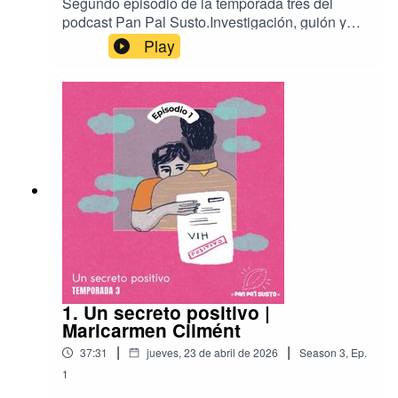
Segundo episodio de la temporada tres del
podcast Pan Pal Susto.Investigación, guión y
narración por Aleida Rueda.Producción, mezcla,
Play
música y diseño sonoro por Carlos Antonio
Sánchez.Ilustración por Tania María Carrillo.
1. Un secreto positivo |
Maricarmen Climént
|
|
37:31
jueves, 23 de abril de 2026
Season
3
,
Ep.
1