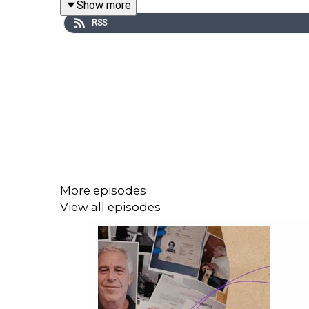
Show more
que la police vient de trouver un cadavre dans la 
RSS
Dans Crime story, la journaliste Clawdia Prolonge
Crédits
. Direction de la rédaction : Pierre Chauss
Lambert, Clara Garnier-Amouroux - Réalisation et m
More episodes
Documentation.
View all episodes
Cet épisode de Crime story a été préparé en puisa