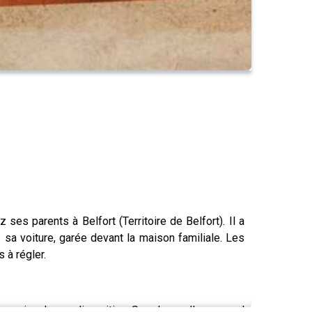
es parents à Belfort (Territoire de Belfort). Il a
s sa voiture, garée devant la maison familiale. Les
 à régler.
ur signaler sa disparition. Sur place, elle apprend