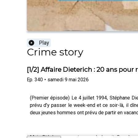
Play
Crime story
[1/2] Affaire Dieterich : 20 ans pou
Ep.
340
•
samedi 9 mai 2026
(Premier épisode) Le 4 juillet 1994, Stéphane Die
prévu d’y passer le week-end et ce soir-là, il dîn
deux jeunes hommes ont prévu de partir en vacance
Mais Stéphane ne rentre pas de la nuit. Sa mère s’