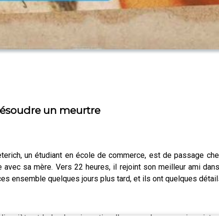
r résoudre un meurtre
terich, un étudiant en école de commerce, est de passage chez s
e avec sa mère. Vers 22 heures, il rejoint son meilleur ami dan
s ensemble quelques jours plus tard, et ils ont quelques détails
inquiète et le lendemain matin, elle se rend au commissariat po