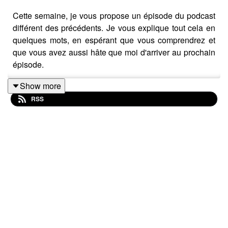
Cette semaine, je vous propose un épisode du podcast
différent des précédents. Je vous explique tout cela en
quelques mots, en espérant que vous comprendrez et
que vous avez aussi hâte que moi d'arriver au prochain
épisode.
Show more
RSS
⭐⭐⭐⭐⭐ N'oubliez pas, si le podcast Amandla vous plaît,
le meilleur moyen de me le dire, c'est d'en parler autour
de vous et de laisser un commentaire 5 ⭐ sur Apple
podcast ou Spotify. Cela aidera à le faire connaître au
plus grand nombre 😀
🗣️ Pour discuter de l'épisode et pour en savoir plus,
retrouvez
Amandla, le podcast sur Instagram
.