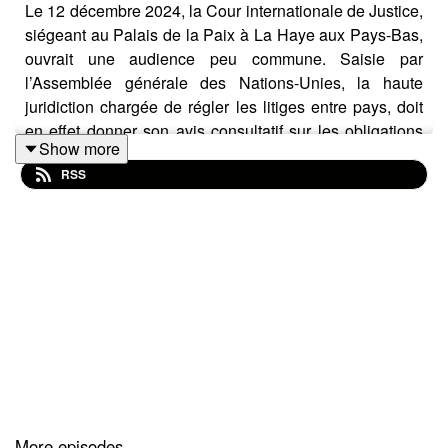
Le 12 décembre 2024, la Cour internationale de Justice,
siégeant au Palais de la Paix à La Haye aux Pays-Bas,
ouvrait une audience peu commune. Saisie par
l’Assemblée générale des Nations-Unies, la haute
juridiction chargée de régler les litiges entre pays, doit
en effet donner son avis consultatif sur les obligations
Show more
des États en matière de changement climatique. Une
RSS
équipe de juristes de la Faculté de Droit de l’Université
Jean Moulin Lyon 3, menée par Kiara Neri, professeure
de droit international a assisté l’Union des Comores afin
de rappeler les obligations primaires des États en
matière climatique, de demander que la violation des
droits environnementaux cesse et que le préjudice subi
par ces pays insulaires soit réparé.
Commun Campus est allé à la rencontre de son
Excellence Youssouf Mondoha Assoumani,
More episodes