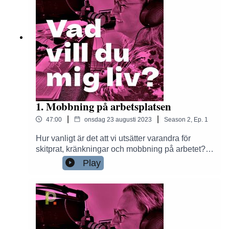
1. Mobbning på arbetsplatsen
|
|
47:00
onsdag 23 augusti 2023
Season
2
,
Ep.
1
Hur vanligt är det att vi utsätter varandra för
skitprat, kränkningar och mobbning på arbetet?
Anne och Karin Gerling reflekterar tillsammans
Play
utifrån sina erfarenheter som psykologer i arbete
med organisationer.