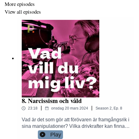
More episodes
View all episodes
8. Narcissism och våld
|
|
23:18
onsdag 20 mars 2024
Season
2
,
Ep.
8
Vad är det som gör att förövaren är framgångsrik i
sina manipulationer? Vilka drivkrafter kan finnas
bakom beteendet? Den narcissistiska
Play