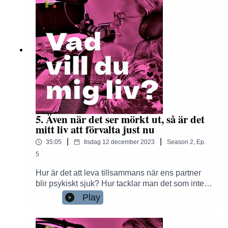
5. Även när det ser mörkt ut, så är det
mitt liv att förvalta just nu
|
|
35:05
tisdag 12 december 2023
Season
2
,
Ep.
5
Hur är det att leva tillsammans när ens partner
blir psykiskt sjuk? Hur tacklar man det som inte
går att ha kontroll över? Hur hittar man modet att
Play
acceptera livet som det är? Anne samtalar med
Sofias partner Lotta, i del 2 om att leva med
bipolaritet.