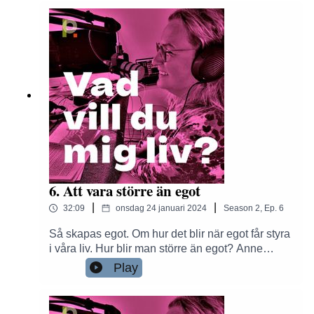
blir vardagen när all energi går åt till att hantera
kaos?Om du vill vara med och stötta
produktionen av denna Podcast, Swisha då
gärna valfri summa till nummer: 1231459601
6. Att vara större än egot
|
|
32:09
onsdag 24 januari 2024
Season
2
,
Ep.
6
Så skapas egot. Om hur det blir när egot får styra
i våra liv. Hur blir man större än egot? Anne
berättar om sina tankar kring hur egot kan härja i
Play
våra liv.Om du vill vara med och stötta
produktionen av denna Podcast, Swisha då
gärna valfri summa till nummer: 1231459601