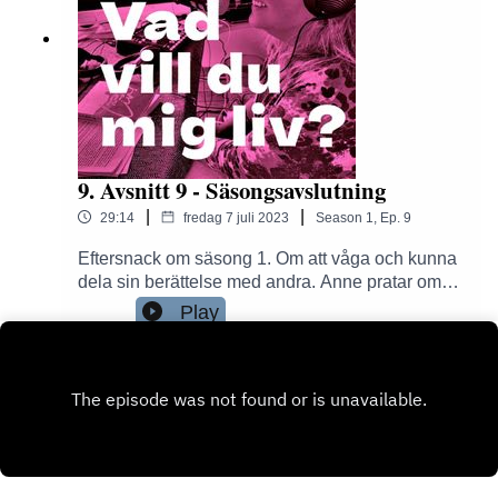
9. Avsnitt 9 - Säsongsavslutning
|
|
29:14
fredag 7 juli 2023
Season
1
,
Ep.
9
Eftersnack om säsong 1. Om att våga och kunna
dela sin berättelse med andra. Anne pratar om
sitt arbete som psykolog och vad som kommer att
Play
hända under säsong 2 som startar den
24/8.Musik: All I Need - Northwestern / Epidemic
Sound