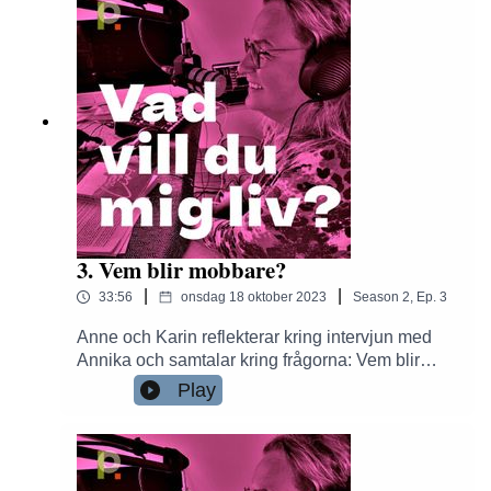
3. Vem blir mobbare?
|
|
33:56
onsdag 18 oktober 2023
Season
2
,
Ep.
3
Anne och Karin reflekterar kring intervjun med
Annika och samtalar kring frågorna: Vem blir
mobbare? Vad kan finnas för drivkrafter bakom?
Play
Hur kommer man till rätta med kränkningar och
mobbning? Var går gränserna mellan sunda och
osunda beteenden och förhållningssätt i
arbetslivet?