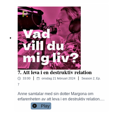
kränkningen, går den att förstå? Vill du vara med
och stötta denna produktion? Swisha då gärna
valfri summa till nr: 1231459601
7. Att leva i en destruktiv relation
|
|
33:00
onsdag 21 februari 2024
Season
2
,
Ep.
7
Anne samtalar med sin dotter Margona om
erfarenheten av att leva i en destruktiv relation.
Att bli tagen som gisslan av sin partners
Play
narcissistiska och kontrollerande beteende. Hur