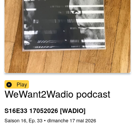
Play
WeWant2Wadio podcast
S16E33 17052026 [WADIO]
Saison
16
,
Ep.
33
•
dimanche 17 mai 2026