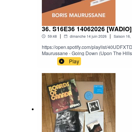
36. S16E36 14062026 [WADIO]
|
|
59:48
dimanche 14 juin 2026
Saison
16
,
https://open.spotify.com/playlist/40UDF
Maurussane - Going Down (Upon The Hills) /
Ciao bye bye / « Don Idiot » La Trale - C'
Play
Your Mind! » Alexis Taylor & Mike Simon
Mondo parallelo / « Preghiere contemporane
Hereafter » Xavier Boyer - Sex & Dope & F
Étienne Daho)