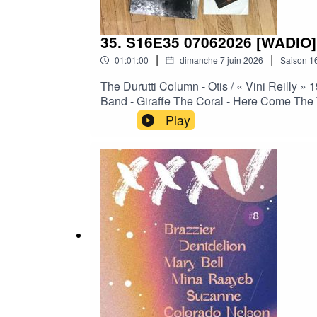
35. S16E35 07062026 [WADIO]
|
|
01:01:00
dimanche 7 juin 2026
Saison
1
The Durutti Column - Otis / « Vini Reilly »
Band - Giraffe The Coral - Here Come The T
Takes One Lion The Bug Club - How Can
Play
GLOIRE » Dominique A - Bromure Les Mercuri
Conveyancing / « Are We Having Fun? » of 
spec The BV's - Warp (Mark Reeder's Timew