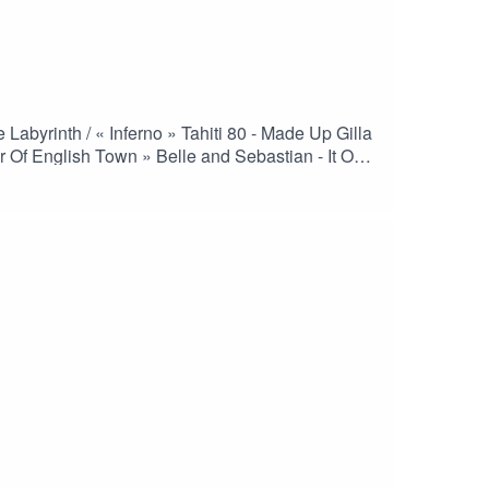
Labyrinth / « Inferno » Tahiti 80 - Made Up Gilla
 Of English Town » Belle and Sebastian - It Only
ENDBRAND / « LE REGNE LA PUISSANCE ET LA
s - I'm Pursuing A Career Outside Of
ody of Water x Horse Jumper of Love - charter
chmidt »