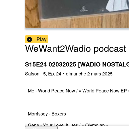
Play
WeWant2Wadio podcast
S15E24 02032025 [WADIO NOSTALG
Saison
15
,
Ep.
24
•
dimanche 2 mars 2025
Me - World Peace Now / « World Peace Now EP
Morrissey - Boxers
Gene - Your Love, It Lies / « Olympian »