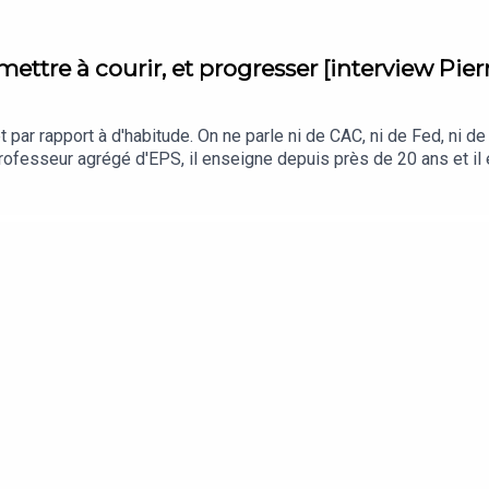
mettre à courir, et progresser [interview Pie
par rapport à d'habitude. On ne parle ni de CAC, ni de Fed, ni de
rofesseur agrégé d'EPS, il enseigne depuis près de 20 ans et il 
r. Entre bitume et trail, court et long, il refuse de choisir. Côté
rathon du Mont-Blanc sur 92 km, le trail de Haute Provence sur 8
adrement : entraîneur course sur route et trail FFA, six ans de sé
ne jusqu'à Boston ou Tokyo.On a passé une heure à parler entraîn
 la régularité bat toujours l'intensité.Pierre Chavy : clickrun.fr