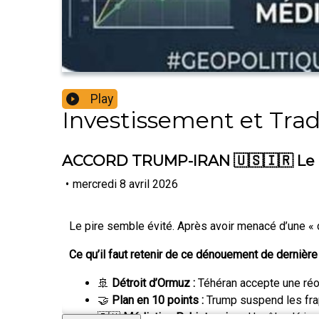
Play
Investissement et Tra
ACCORD TRUMP-IRAN 🇺🇸🇮🇷 Le pir
•
mercredi 8 avril 2026
Le pire semble évité. Après avoir menacé d’une « 
Ce qu’il faut retenir de ce dénouement de dernière
🚢
Détroit d’Ormuz :
Téhéran accepte une réou
🤝
Plan en 10 points :
Trump suspend les frap
🇵🇰
Médiation Pakistanaise :
Un rôle clé jou