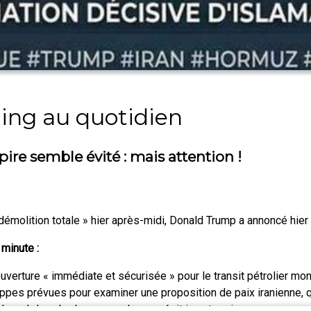
ding au quotidien
e semble évité : mais attention !
démolition totale » hier après-midi, Donald Trump a annoncé hier
 minute :
verture « immédiate et sécurisée » pour le transit pétrolier mon
pes prévues pour examiner une proposition de paix iranienne, qua
é par Islamabad pour arracher ce répit in extremis.