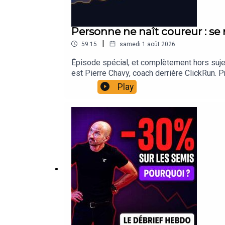
Personne ne naît coureur : se 
|
59:15
samedi 1 août 2026
Épisode spécial, et complètement hors sujet 
est Pierre Chavy, coach derrière ClickRun. P
alors même qu'au départ il n'aimait pas couri
Play
sur semi, 36'41 sur 10 km, mais aussi le ma
Berlin, Chicago, New-York ou Paris. Côté enc
club, et aujourd'hui des coureurs qu'il emmè
qui marche, ce qui ne marche pas, et pourquoi
Honneur 💪xavier