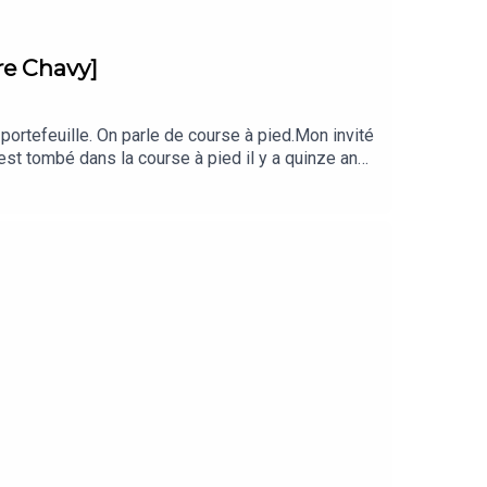
rre Chavy]
 portefeuille. On parle de course à pied.Mon invité
est tombé dans la course à pied il y a quinze ans,
 dossards : 2h54 au marathon de Barcelone, 1h21'45
1 km, la SaintéLyon, et les marathons de Boston,
ances piste et six ans de section trail dans son
ement, planification, progression et mental. Ce
 / Instagram @clickrunBonne écoute, et Force et