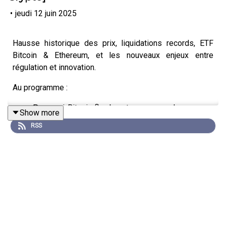
•
jeudi 12 juin 2025
Hausse historique des prix, liquidations records, ETF
Bitcoin & Ethereum, et les nouveaux enjeux entre
régulation et innovation.
Au programme :
Pourquoi Bitcoin flambe et ce que ça change pour
Show more
les investisseurs
RSS
L’afflux massif d’argent institutionnel (fonds, ETF,
IPO d’exchanges)
Le retour potentiel de Trump : vers une politique
pro-crypto ?
Ma Stratégie sur les Cryptomonnaies