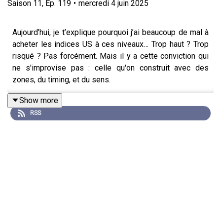
Saison
11
,
Ep.
119
•
mercredi 4 juin 2025
Aujourd’hui, je t’explique pourquoi j’ai beaucoup de mal à
acheter les indices US à ces niveaux… Trop haut ? Trop
risqué ? Pas forcément. Mais il y a cette conviction qui
ne s'improvise pas : celle qu'on construit avec des
zones, du timing, et du sens.
Show more
RSS
En face, les cryptos m’offrent plus de lisibilité, de
logique technique, et surtout un mindset plus serein pour
bosser les plans. Pareil pour le Gold : je continue de le
travailler à l’achat, calmement, en assumant chaque
scénario.
🎯 On parle aussi de
persévérance
: cette qualité sous-
cotée qui fait la différence entre abandonner à mi-