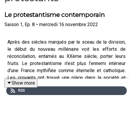
Le protestantisme contemporain
Saison
1
,
Ep.
8
•
mercredi 16 novembre 2022
Après des siècles marqués par le sceau de la division,
le début du nouveau millénaire voit les efforts de
réconciliation, entamés au XXème siècle, porter leurs
fruits. Le protestantisme n’est plus l’ennemi intérieur
d’une France mythifiée comme éternelle et catholique.
Les croyants ont trouvé une place dans la société et
Show more
même au sein de la chrétienté grâce au développement
RSS
de la démarche œcuménique de dialogues entre les
Eglises chrétiennes. Un dernier épisode en forme de
tour d'horizon du protestantisme contemporain.
Entretien : Pierre-Yves Kirschleger, maître de conférence