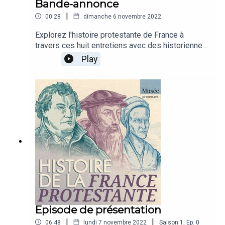
Bande-annonce
|
00:28
dimanche 6 novembre 2022
Explorez l'histoire protestante de France à
travers ces huit entretiens avec des historiennes
et des historiens. De Martin Luther à Jean Calvin,
Play
de la Saint Barthélémy au Concordat, du Refuge à
l'Œcuménisme, laissez vous raconter ces cinq
siècles d'histoire de France. Un podcast proposé
par Regards protestant et par le Musée
protestant.Réalisation : Tudi CrequerHabillage et
mixage : Alexandre Lechaux
Episode de présentation
|
|
06:48
lundi 7 novembre 2022
Saison
1
,
Ep.
0