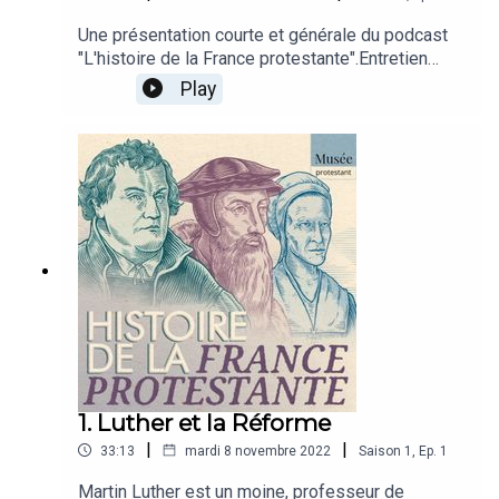
Une présentation courte et générale du podcast
"L'histoire de la France protestante".Entretien
avec Martine Grenier, responsable du musée
Play
protestantRéalisation : Tudi CrequerHabillage et
mixage : Alexandre Lechaux
1. Luther et la Réforme
|
|
33:13
mardi 8 novembre 2022
Saison
1
,
Ep.
1
Martin Luther est un moine, professeur de