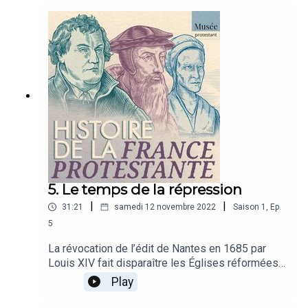
protestantisme.Entretien : Marianne Carbonnier-
Burkard, maître de conférence honoraire à
l'Institut protestant de théologieRéalisation : Tudi
CrequerHabillage et mixage : Alexandre
LechauxVoix : Agathe Lacroix et Joshua
Kleinhans
5. Le temps de la répression
|
|
31:21
samedi 12 novembre 2022
Saison
1
,
Ep.
5
La révocation de l’édit de Nantes en 1685 par
Louis XIV fait disparaître les Églises réformées
en France et contraint les protestants à la
Play
clandestinité ou à l’exil.Entretien : Hubert Bost,
directeur d'études à l'Ecole Pratique des Hautes