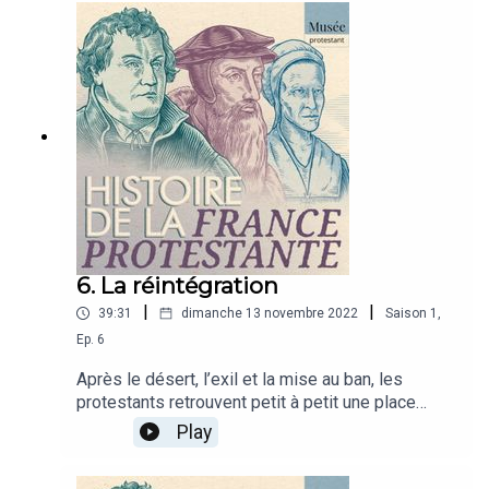
Études – PSL titulaire de la chaire
protestantismes et cultures dans l’Europe
Moderne 16ème-18ème siècleRéalisation : Tudi
CrequerHabillage et mixage : Alexandre
LechauxVoix : Agathe Lacroix
6. La réintégration
|
|
39:31
dimanche 13 novembre 2022
Saison
1
,
Ep.
6
Après le désert, l’exil et la mise au ban, les
protestants retrouvent petit à petit une place
officielle dans la société. À défaut d’être
Play
pleinement acceptés, ils vont être tolérés et
entamer une réintégration dans la société par les