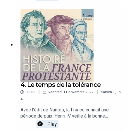
et forment un parti puissant. Et le catholicisme
majoritaire se sent concurrencé. La rivalité
débouche sur la guerre et le massacre de la Saint
Barthélémy.Entretien : Marianne Carbonnier-
Burkard, maître de conférence honoraire à
l'Institut protestant de théologie, et Jérémie Foa,
maître de conférences HDR en histoire moderne
à Aix-Marseille universitéRéalisation : Tudi
CrequerHabillage et mixage : Alexandre
LechauxVoix : Agathe Lacroix
4. Le temps de la tolérance
|
|
23:03
vendredi 11 novembre 2022
Saison
1
,
Ep.
4
Avec l’édit de Nantes, la France connaît une
période de paix. Henri IV veille à la bonne
application de l’édit qui protège les protestants
Play
mais limite l’expansion du