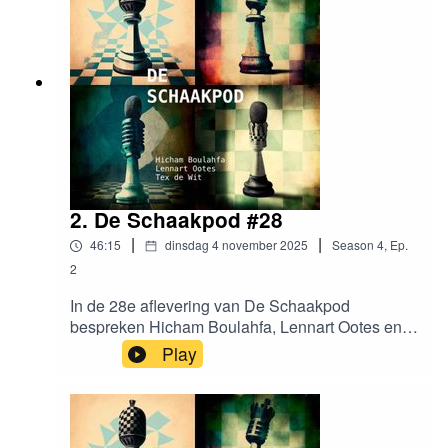
achter het schaakbord?
2. De Schaakpod #28
|
|
46:15
dinsdag 4 november 2025
Season
4
,
Ep.
2
In de 28e aflevering van De Schaakpod
bespreken Hicham Boulahfa, Lennart Ootes en
Tex de Wit de 3e ronde van de KNSB competitie.
Play
Hicham werd bestreden met zijn eigen wapen.
Tex mag 30 seconden lang gratis winkelen
Lennart was in Saint Louis tijdens een roerige
maand. En kan je zomaar de FIDE Meester titel