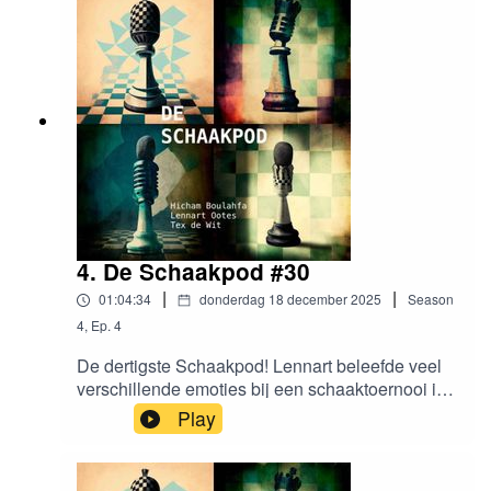
veranderd bij het Tata Steel schaaktoernooi. En
hoeveel schaakfilms heeft Tex gezien?
4. De Schaakpod #30
|
|
01:04:34
donderdag 18 december 2025
Season
4
,
Ep.
4
De dertigste Schaakpod! Lennart beleefde veel
verschillende emoties bij een schaaktoernooi in
Zuid-Afrika, Tex’ team blijft bovenaan staan in de
Play
poule en Hicham heeft na uitgebreid onderzoek
een ranglijst gemaakt met de beste/leukste
schaakclubs van Nederland.