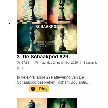
3. De Schaakpod #29
|
|
57:38
maandag 24 november 2025
Season
4
,
Ep.
3
In de extra lange 29e aflevering van De
Schaakpod bespreken Hicham Boulahfa,
Lennart Ootes en Tex de Wit de 4e ronde van de
Play
KNSB competitie. Lennart won voor het eerst in
vijf jaar een schaakpartij, Tex durfde niet te
juichen en Hicham heeft zich verdiept in de
schaaketiquette: wat doe je wel en juist niet