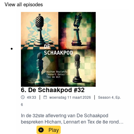
View all episodes
6. De Schaakpod #32
|
|
49:33
woensdag 11 maart 2026
Season
4
,
Ep.
6
In de 32ste aflevering van De Schaakpod
bespreken Hicham, Lennart en Tex de 8e ronde
van de KNSB-competitie. Lennart vraagt zich af
Play