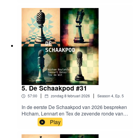
of het Kandidatentoernooi echt op Cyprus moet
plaatsvinden. Hicham duikt in de wereld van het
kroegschaak. En Tex staat stil bij het overlijden
van Jan Timman.
5. De Schaakpod #31
|
|
57:00
zondag 8 februari 2026
Season
4
,
Ep.
5
In de eerste De Schaakpod van 2026 bespreken
Hicham, Lennart en Tex de zevende ronde van
de KNSB competitie. Er zijn mooie reacties
Play
binnengekomen op Hicham's verkiezing van
schaakclub van het jaar. Lennart vertelt wat er is