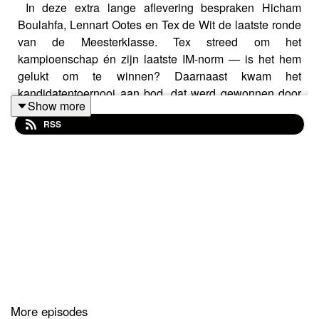
In deze extra lange aflevering bespraken Hicham
Boulahfa, Lennart Ootes en Tex de Wit de laatste ronde
van de Meesterklasse. Tex streed om het
kampioenschap én zijn laatste IM-norm — is het hem
gelukt om te winnen? Daarnaast kwam het
kandidatentoernooi aan bod, dat werd gewonnen door
Show more
Sindarov. Tot slot gaven de heren hun mening over de
RSS
Niemann–Carlsen-documentaire.
More episodes