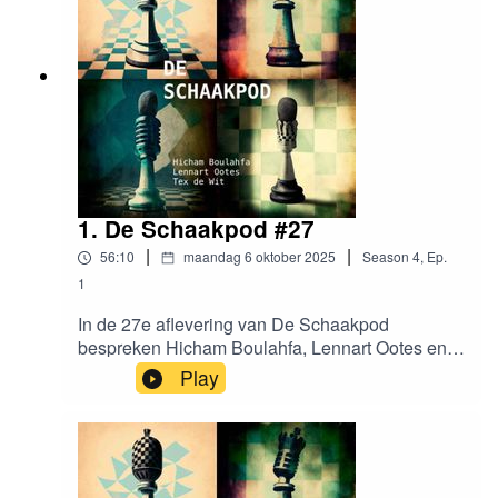
krijgen?
1. De Schaakpod #27
|
|
56:10
maandag 6 oktober 2025
Season
4
,
Ep.
1
In de 27e aflevering van De Schaakpod
bespreken Hicham Boulahfa, Lennart Ootes en
Tex de Wit de eerste twee ronden van de KNSB
Play
competitie. Hoe zijn de mannen de zomer
doorgekomen? Tex speelde zijn eerste
thuiswedstrijd in een nieuwe speelzaal. Hicham
heeft uitgezocht waarom Hikaru Nakamura het
kleinschalige kampioenschap van Iowa speelde.