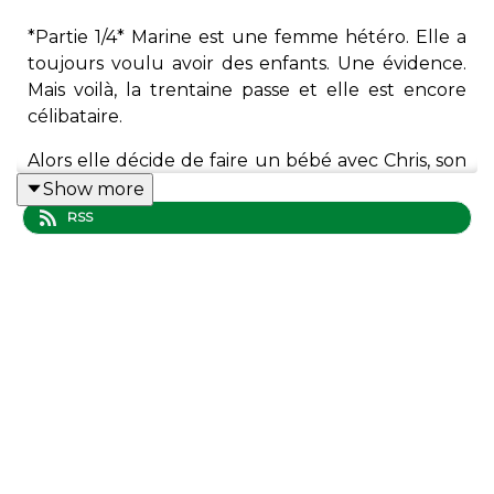
*Partie 1/4* Marine est une femme hétéro. Elle a
toujours voulu avoir des enfants. Une évidence.
Mais voilà, la trentaine passe et elle est encore
célibataire.
Alors elle décide de faire un bébé avec Chris, son
meilleur ami gay. Dans ces 4 épisodes, Marine me
Show more
raconte ce choix d’une famille hors des normes et
RSS
son cheminement depuis 5 ans.
Quand Marine vient chez moi pour enregistrer
elle est à 7 mois de grossesse. Et je suis très
heureux de vous annoncer que l’accouchement
c’était hier : Marine et Chris ont accueilli un petit
Sacha et toute la famille va bien.
🎧 Retrouvez le témoignage de Chris, le papa