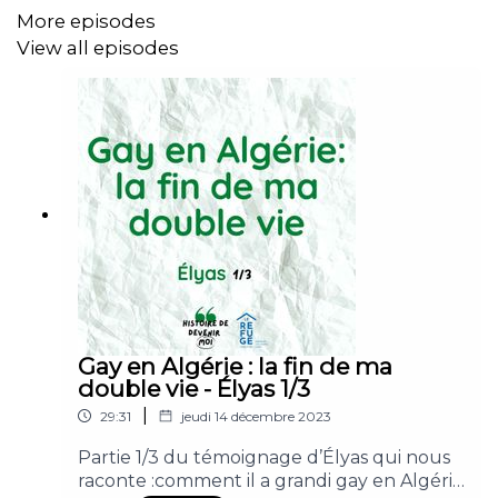
meilleur gay dans les épisodes précédents de ce
More episodes
podcast. Les deux témoignages peuvent
View all episodes
s’écouter indépendamment.
💚 Pour découvrir mes autres podcasts de
l'intime, me suivre sur les réseaux sociaux ou me
soutenir en faisant un don, c'est par ici :
https://histoirededevenirmoi-
podcast.mystrikingly.com
#coparentalité #homoparentalité #maman
Gay en Algérie : la fin de ma
double vie - Élyas 1/3
|
29:31
jeudi 14 décembre 2023
Partie 1/3 du témoignage d’Élyas qui nous
raconte :comment il a grandi gay en Algérie