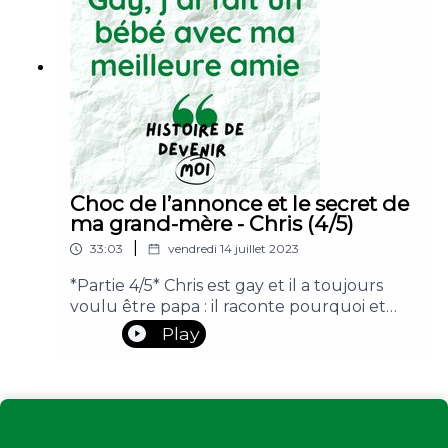
https://histoirededevenirmoi-
podcast.mystrikingly.com/#coparentalité
Choc de l’annonce et le secret de
ma grand-mère - Chris (4/5)
|
33:03
vendredi 14 juillet 2023
*Partie 4/5* Chris est gay et il a toujours
voulu être papa : il raconte pourquoi et
comment il a décidé de faire un bébé avec
Play
Marine, sa meilleure amie hétéro.💚 Pour
découvrir mes autres podcasts de l'intime,
me suivre sur les réseaux sociaux ou me
soutenir en faisant un don, c'est par ici :
https://histoirededevenirmoi-