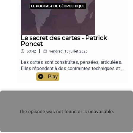
Le secret des cartes - Patrick
Poncet
|
53:42
vendredi 10 juillet 2026
Les cartes sont construites, pensées, articulées.
Elles répondent à des contraintes techniques et à
des visions politiques. Ce sont ces secrets des
Play
cartes, et leurs méthodes de fabrication, que
présente Patrick Poncet, à partir de l'étude de
plusieurs cartes de Conflits. Patrick Poncet est
géographe et cartographe. Il est le concepteur
des cartes de Conflits avec Séverine Germain.
Émission présentée par Jean-Baptiste Noé