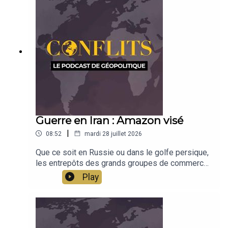
Guerre en Iran : Amazon visé
|
08:52
mardi 28 juillet 2026
Que ce soit en Russie ou dans le golfe persique,
les entrepôts des grands groupes de commerce
sont dorénavant visés. Pourquoi une telle
Play
stratégie et qu'est-ce que cela dit de la guerre en
cours ? Analyse de Jean-Baptiste Noé