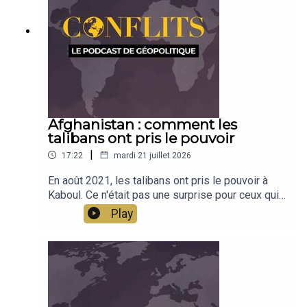
avec Céline Bayou. Émission présentée par Jean-
Baptiste Noé
Afghanistan : comment les
talibans ont pris le pouvoir
|
17:22
mardi 21 juillet 2026
En août 2021, les talibans ont pris le pouvoir à
Kaboul. Ce n'était pas une surprise pour ceux qui
connaissent le pays et qui avaient étudié son
Play
évolution. En deux cartes, Jean-Baptiste Noé
revient sur ce basculement et montre comment la
cartographie décisionnelle permet d'étoffer
l'analyse géopolitique.