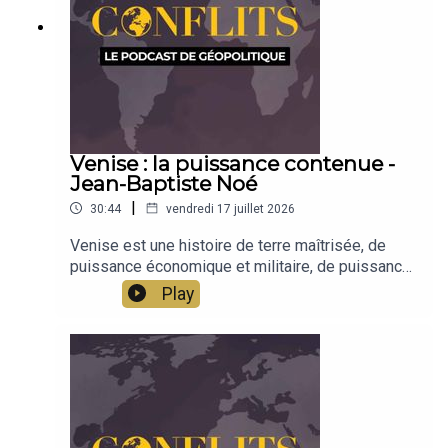
Venise : la puissance contenue -
Jean-Baptiste Noé
|
30:44
vendredi 17 juillet 2026
Venise est une histoire de terre maîtrisée, de
puissance économique et militaire, de puissance
culturelle. Jean-Baptiste Noé raconte l'histoire de
Play
Venise, terre de capitalisme et réflexion pour
l'Europe.