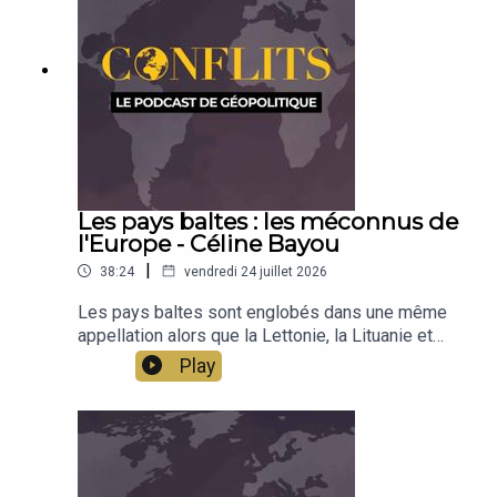
Les pays baltes : les méconnus de
l'Europe - Céline Bayou
|
38:24
vendredi 24 juillet 2026
Les pays baltes sont englobés dans une même
appellation alors que la Lettonie, la Lituanie et
l'Estonie sont des pays très différents, par la
Play
langue, la culture, la religion. Indépendants depuis
1991, ces pays développent leurs singularités
sur les rives de la Baltique, à proximité du grand
voisin russe et dans le giron de l'Europe. Une
émission pour les découvrir et les appréhender