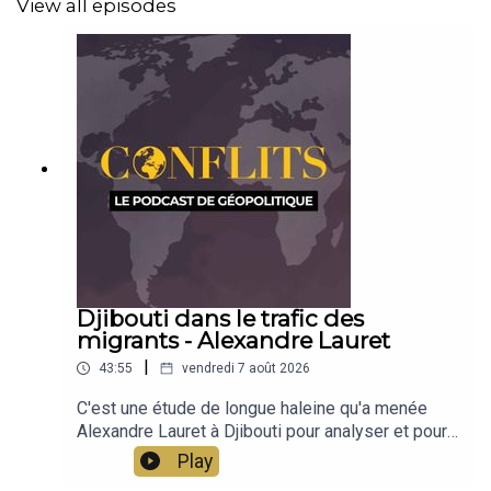
View all episodes
Djibouti dans le trafic des
migrants - Alexandre Lauret
|
43:55
vendredi 7 août 2026
C'est une étude de longue haleine qu'a menée
Alexandre Lauret à Djibouti pour analyser et pour
comprendre le fonctionnement du trafic de
Play
migrants. Venus d’Éthiopie et d’Érythrée, les