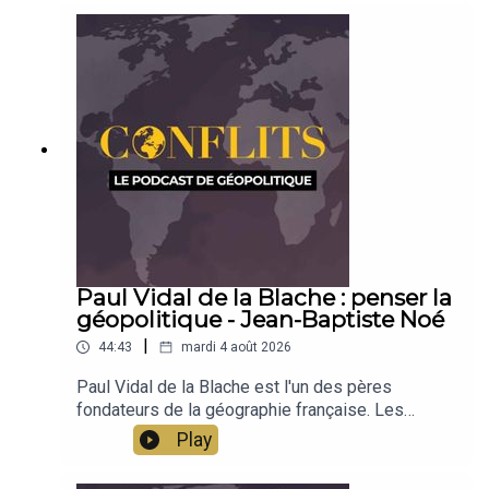
migrants traversent la mer Rouge pour rejoindre
le Yémen. Entre difficultés et fonctionnements
économiques, Alexandre Lauret raconte le
fonctionnement de cette activité. Émission
présentée par Jean-Baptiste Noé
Paul Vidal de la Blache : penser la
géopolitique - Jean-Baptiste Noé
|
44:43
mardi 4 août 2026
Paul Vidal de la Blache est l'un des pères
fondateurs de la géographie française. Les
concepts qu'il a développés, la méthode qu'il a
Play
utilisée permettent encore aujourd'hui de penser
la géopolitique. Découverte avec Jean-Baptiste