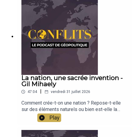
Noé
La nation, une sacrée invention -
Gil Mihaely
|
47:04
vendredi 31 juillet 2026
Comment crée-t-on une nation ? Repose-t-elle
sur des éléments naturels ou bien est-elle la
conséquence d'une invention et d'une
Play
construction au fil de l'histoire ? L'historien Gil
Mihaely revient sur les débats autour de la nation.
Émission présentée par Jean-Baptiste Noé