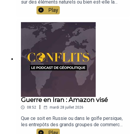
sur des éléments naturels ou bien est-elle la
conséquence d'une invention et d'une
Play
construction au fil de l'histoire ? L'historien Gil
Mihaely revient sur les débats autour de la nation.
Émission présentée par Jean-Baptiste Noé
Guerre en Iran : Amazon visé
|
08:52
mardi 28 juillet 2026
Que ce soit en Russie ou dans le golfe persique,
les entrepôts des grands groupes de commerce
sont dorénavant visés. Pourquoi une telle
Play