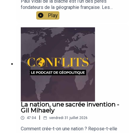
Paul Vidal de la Blache est l'un des pères
fondateurs de la géographie française. Les
concepts qu'il a développés, la méthode qu'il a
Play
utilisée permettent encore aujourd'hui de penser
la géopolitique. Découverte avec Jean-Baptiste
Noé
La nation, une sacrée invention -
Gil Mihaely
|
47:04
vendredi 31 juillet 2026
Comment crée-t-on une nation ? Repose-t-elle