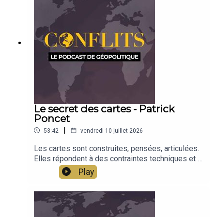
Baptiste Noé
Le secret des cartes - Patrick
Poncet
|
53:42
vendredi 10 juillet 2026
Les cartes sont construites, pensées, articulées.
Elles répondent à des contraintes techniques et à
des visions politiques. Ce sont ces secrets des
Play
cartes, et leurs méthodes de fabrication, que
présente Patrick Poncet, à partir de l'étude de
plusieurs cartes de Conflits. Patrick Poncet est
géographe et cartographe. Il est le concepteur