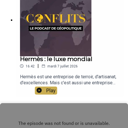
des cartes de Conflits avec Séverine Germain.
Émission présentée par Jean-Baptiste Noé
Hermès : le luxe mondial
|
16:42
mardi 7 juillet 2026
Hermès est une entreprise de terroir, d'artisanat,
d'excellences. Mais c'est aussi une entreprise
mondialisée, dont l'essentiel de ses boutiques
Play
est présent en Chine et en Asie.Jean-Baptiste
Noé revient sur les cartes des boutiques Hermès
et de ce que cela dit de l'industrie du luxe et de la
mondialisation.