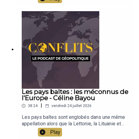
stratégie et qu'est-ce que cela dit de la guerre en
cours ? Analyse de Jean-Baptiste Noé
Les pays baltes : les méconnus de
l'Europe - Céline Bayou
|
38:24
vendredi 24 juillet 2026
Les pays baltes sont englobés dans une même
appellation alors que la Lettonie, la Lituanie et
l'Estonie sont des pays très différents, par la
Play
langue, la culture, la religion. Indépendants depuis