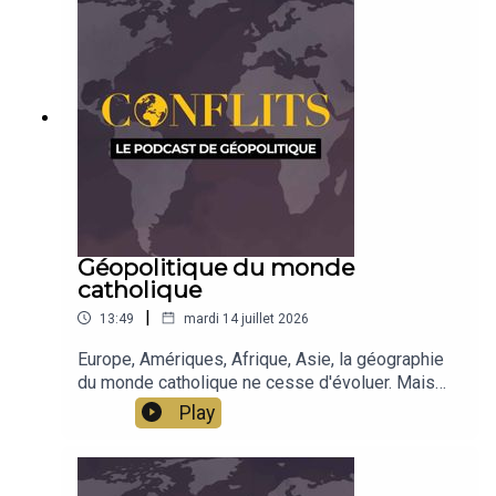
Géopolitique du monde
catholique
|
13:49
mardi 14 juillet 2026
Europe, Amériques, Afrique, Asie, la géographie
du monde catholique ne cesse d'évoluer. Mais
derrière les nombres et les masses
Play
démographiques, c'est aussi l'influence qui se
dessine, à travers les médias, les universités, les
lieux de création intellectuelle.Émission de Jean-