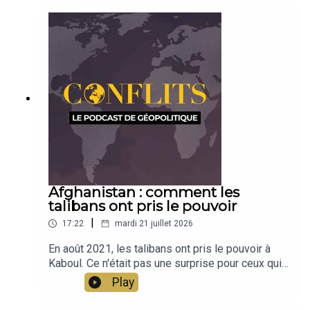
1991, ces pays développent leurs singularités
sur les rives de la Baltique, à proximité du grand
voisin russe et dans le giron de l'Europe. Une
émission pour les découvrir et les appréhender
avec Céline Bayou. Émission présentée par Jean-
Baptiste Noé
Afghanistan : comment les
talibans ont pris le pouvoir
|
17:22
mardi 21 juillet 2026
En août 2021, les talibans ont pris le pouvoir à
Kaboul. Ce n'était pas une surprise pour ceux qui
connaissent le pays et qui avaient étudié son
Play
évolution. En deux cartes, Jean-Baptiste Noé
revient sur ce basculement et montre comment la