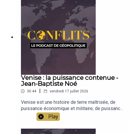
cartographie décisionnelle permet d'étoffer
l'analyse géopolitique.
Venise : la puissance contenue -
Jean-Baptiste Noé
|
30:44
vendredi 17 juillet 2026
Venise est une histoire de terre maîtrisée, de
puissance économique et militaire, de puissance
culturelle. Jean-Baptiste Noé raconte l'histoire de
Play
Venise, terre de capitalisme et réflexion pour
l'Europe.