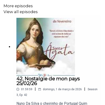
Trio os boêmios como é lindo a primavera
More episodes
Leportel oi oi
View all episodes
Rubem Aguiar a canção do gago
Maria lisboa zumbando comigo
Andréia portinho e proibido
Tiago neto e Paulo fragoso não há verão sem
emigrantes
42. Nostalgie de mon pays
25/02/26
|
|
01:59:59
domingo, 1 de março de 2026
Season
3
,
Ep.
42
Nuno Da Silva o cheirinho de Portugal Quim