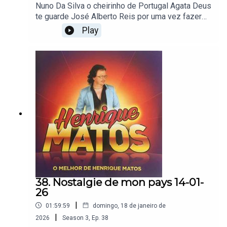
Nuno Da Silva o cheirinho de Portugal Agata Deus
te guarde José Alberto Reis por uma vez fazer
amor contigo Romana pra sempre tua Graciano
Play
saga amor eu juro Rebeca sem mais nem
menos José reza só quando o rei faz anos Fête
Portuguesa é festa e festa Quim barreiros
casado também namoraAs bonbocas pensei em
nós Destac 6 emigrante português Fernando
santana até mais não Agata abençoado virgem
Maria Starlith mexe mexe mulher Romana
adepois de mim Fernando Correia Marques casar
em Portugal As bonbocas já os topamosTrio os
boêmios como é lindo a primavera Starlith brincar
com elas Ruth marlene mexe mexe que eu gosto
38. Nostalgie de mon pays 14-01-
26
|
01:59:59
domingo, 18 de janeiro de
|
2026
Season
3
,
Ep.
38