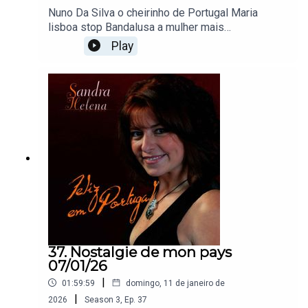
Nuno Da Silva o cheirinho de Portugal Maria
lisboa stop Bandalusa a mulher mais
bonita Agrupamento musical diapasão voltar a
Play
Portugal Rosinha ele quer a minha rabadilha Vitor
Mendes o chupa Sandra Helena os teus beijos de
fogo Henriques Matos eu amo
Portugal Senhoritas sou mãe solteira Os trio os
boêmios fui coller uma RomaAlmanova a filha da
patroaTrios os boêmios olá a cigonhaAna vêm
rumba comigo José cid junta a cabanaEmmanuel
bendita a hora Sandra Helena acabou se o que era
bom
37. Nostalgie de mon pays
07/01/26
|
01:59:59
domingo, 11 de janeiro de
|
2026
Season
3
,
Ep.
37