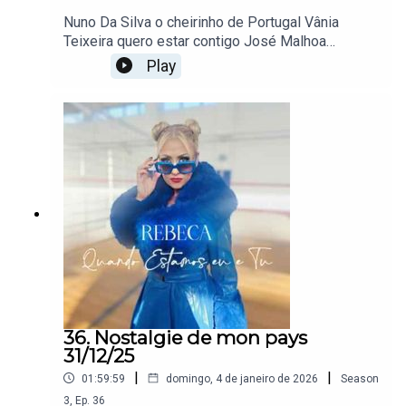
Nuno Da Silva o cheirinho de Portugal Vânia
Teixeira quero estar contigo José Malhoa
maravilha de Portugal Rebeca querido estamos tu
Play
e euJosé Santos se houver tam tamRomana
Habib habidAdamo tombe la neige Sandra Helena
apertadinhosMarco Paulo é bom gostar de
alguém Alandra e verdade Charles azenavour hier
j'avais 20 ansSandra Helena acabou se o que é
bomInconnu és uma bombaJosé Malhoa no
koduroAna Malhoa sexi sexi José cid junto a
lareiraRebeca na discotecaCharles aznavour que
c'est triste VeniseMichel torr emmener moi
danser ce soir
36. Nostalgie de mon pays
31/12/25
|
|
01:59:59
domingo, 4 de janeiro de 2026
Season
3
,
Ep.
36