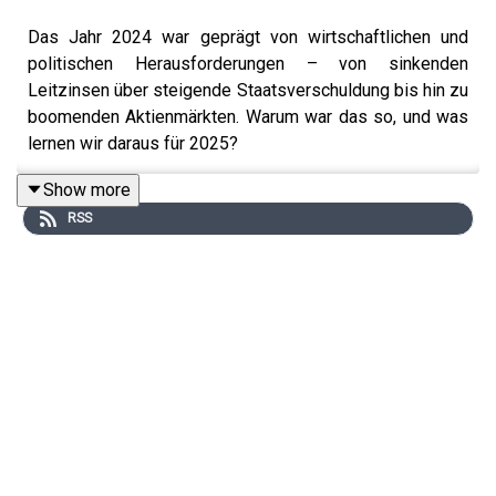
Das Jahr 2024 war geprägt von wirtschaftlichen und
politischen Herausforderungen – von sinkenden
Leitzinsen über steigende Staatsverschuldung bis hin zu
boomenden Aktienmärkten. Warum war das so, und was
lernen wir daraus für 2025?
Show more
RSS
Was bedeuten sinkende Zinsen bei gleichzeitig
steigenden Anleiherenditen für Anleger? Fixed-Income-
Fondsmanager
Dr. Wolfgang Bauer
erklärt, warum die
steigende Staatsverschuldung in Ländern wie
Großbritannien und den USA die Märkte weiterhin
herausfordert und weshalb bei Unternehmensanleihen
Vorsicht geboten ist.
Bei Aktien bleibt insbesondere der Technologiesektor