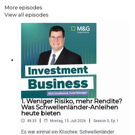
gefragt – doch droht eine Korrektur?
More episodes
Kapitalmarktstratege
Ivan Domjanic
gibt Einblicke,
View all episodes
welche Sektoren 2025 Potenzial bieten und warum
Anleger angesichts der aktuellen Marktentwicklung mit
Bedacht vorgehen sollten.
Diese und weitere spannende Themen diskutieren
unsere Experten von M&G Investments in der sechsten
Folge des Podcasts
Investment Business
mit unserem
Host Peter Ehlers.
1. Weniger Risiko, mehr Rendite?
Im Fokus der Diskussion:
Was Schwellenländer-Anleihen
heute bieten
|
|
49:33
Montag, 13. Juli 2026
Season
5
,
Ep.
1
1.
Staatsanleihen und Zinsen:
Warum haben die
Es war einmal ein Klischee: Schwellenländer
Anleihemärkte 2024 entgegen den Erwartungen