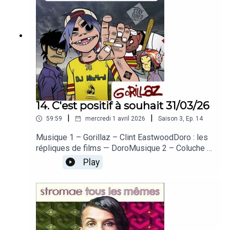
Flamenco - AlegriaDelphine : le flamencoMusique
5 – Keep Cool – Je vais sortir ce soirCédric : les
sorties du coinAurevoir + fin
14. C'est positif à souhait 31/03/26
|
|
59:59
mercredi 1 avril 2026
Saison
3
,
Ep.
14
Musique 1 – Gorillaz – Clint EastwoodDoro : les
répliques de films — DoroMusique 2 – Coluche et
le Grand Orchestre du Splendid – On n’est pas là
Play
pour se faire engueulerTif : L’humour —
TifMusique 3 – Pokémon – Générique version
longueKenny : Pokémon — KennyMusique 4 –
Naotaro Moriyama – SakuraDelphine : l’hanami —
DelphineAntho : les sorties du coin — AnthoAu
revoir + fin — Antho