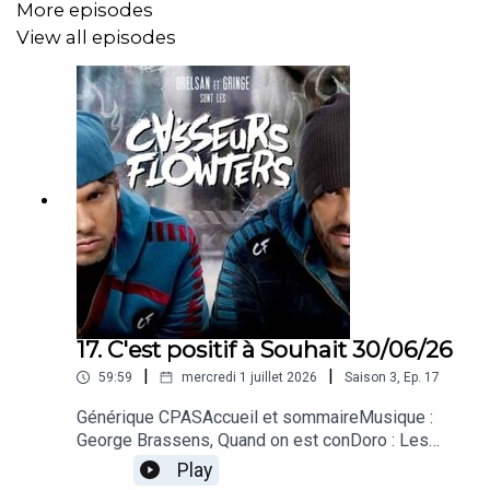
More episodes
14h19 Antho : L’art thérapie 7 min Antho 14H26
View all episodes
14H26 Musique 3 – La précieuse – Sans alcool
5min05 14h31
14h31 Jessica : « l’alcool c’est mal » 7 min Jessica
14H38
14H39 Musique 4 – La compagnie créole – Le Bal
17. C'est positif à Souhait 30/06/26
Masqué
5min09 14h44
|
|
59:59
mercredi 1 juillet 2026
Saison
3
,
Ep.
17
Générique CPASAccueil et sommaireMusique :
George Brassens, Quand on est conDoro : Les
14h44 Sophie : le carnaval 7 min
mots méconnus de la langue françaiseMusique :
Sophie 14h51
Play
Sienna Rose, In the MomentTif : L'IA au service