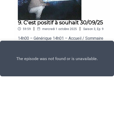
9. C'est positif à souhait 30/09/25
|
|
59:59
mercredi 1 octobre 2025
Saison
3
,
Ep.
9
14h00 – Générique 14h01 – Accueil / Sommaire
14h05 – 🎵 Calogero – Pomme C 14h09 – Kenny
/ IA 14h16 – 🎵 Gauvain Sers – Les oubliés
Play
14h20 – Dorothée / Métiers oubliés 14h27 – 🎵
KRS-One – Step Into A World 14h31 – Cédric /
R&B 14h38 – 🎵 Matt Pokora – Reflet 14h41 –
Sylvia / Quiz Pokora 14h48 – 🎵 Michael Jackson
– Leave Me Alone 14h52 – Célia / Michael
Jackson 14h59 – Au revoir 15h00 – Fin
Copyright