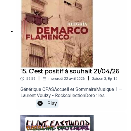
Horner – Pocahontas and Smith – The New
WorldDelphine : Pocahontasนันทิดา แก้วบัวสาย –
ข้อยเว้าแม่นบ่Cédric : la ThaïlandeAu revoir + fin
15. C'est positif à souhait 21/04/26
|
|
59:59
mercredi 22 avril 2026
Saison
3
,
Ep.
15
Générique CPASAccueil et SommaireMusique 1 –
Laurent Voulzy - RockcollectionDoro : les
collectionneursMusique 2 – Chantal Goya – La
Play
bouilli des gribouillisTif : les
gribouillagesMusique 3 – Fédération
Dyspraxique Mais Fantastique – Chanson des
DysSylvia : les DysMusique 4 – Demarco