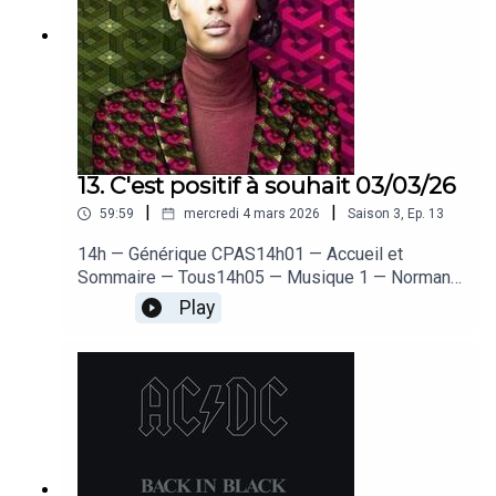
13. C'est positif à souhait 03/03/26
|
|
59:59
mercredi 4 mars 2026
Saison
3
,
Ep.
13
14h — Générique CPAS14h01 — Accueil et
Sommaire — Tous14h05 — Musique 1 — Norman
– Zelda14h10 — Kenny : les 40 ans de Zelda —
Play
Kenny14h17 — Musique 2 — Stromae – Tous les
mêmes14h21 — Célia : Quiz Stromae —
Antho14h28 — Musique 3 — BTS –
Dynamite14h32 — Sylvia : La Corée du Sud —
Célia14h39 — Musique 4 — Keep Cool – Je vais
sortir ce soir14h43 — Dorothée : les lois insolites
— Doro14h59 — Au revoir + fin — Antho