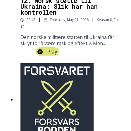
12. Norsk støtte til
Ukraina: Slik har han
kontrollen
|
|
22:43
Thursday, May 21, 2026
Season
8
,
Ep.
12
Den norske militære støtten til Ukraina får
skryt for å være rask og effektiv. Men
hvordan vet vi at den kommer dit den skal? Og
Play
er vi sikre på at midlene ikke går til
korrupsjon? Dette skal assisterende direktør i
Forsvarsmateriell, Øyvind Kvalvik, få svare på i
denne episoden.