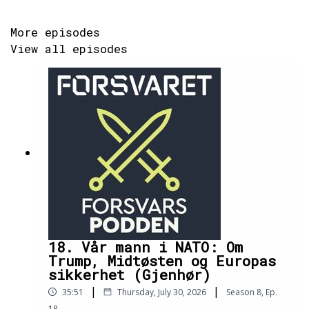
More episodes
View all episodes
18. Vår mann i NATO: Om
Trump, Midtøsten og Europas
sikkerhet (Gjenhør)
|
|
35:51
Thursday, July 30, 2026
Season
8
,
Ep.
18