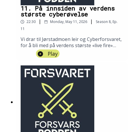
11. På innsiden av verdens
største cyberøvelse
|
|
22:30
Monday, May 11, 2026
Season
8
,
Ep.
11
Vi drar til Jørstadmoen leir og Cyberforsvaret,
for å bli med på verdens største «live fire»
dataøvelse. «Locked Shields» er ledet av
Play
NATO, og samler mer enn 4000 deltakere fra
over 40 land. På bare et par dager må
deltakerne forsvare en virtuell verden mot
mange tusen dataangrep. De beste, stikker av
med seieren.