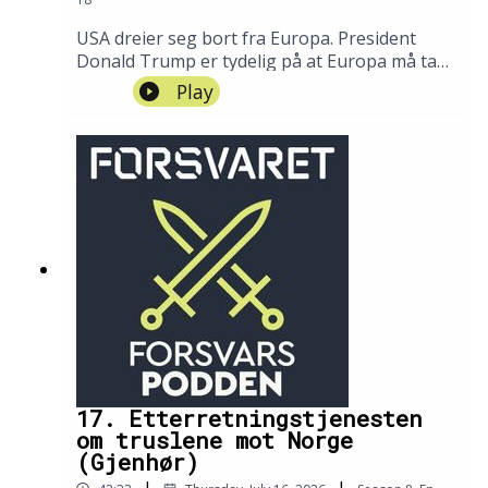
USA dreier seg bort fra Europa. President
Donald Trump er tydelig på at Europa må ta
større ansvar for sikkerheten sin selv. I denne
Play
episoden deler sjef for militærmisjonen i
Brussel, generalløytnant Rolf
Folland, om stemningen i militærkomiteen i
NATO. (Episoden ble første gang publisert 9.
april 2026).
17. Etterretningstjenesten
om truslene mot Norge
(Gjenhør)
|
|