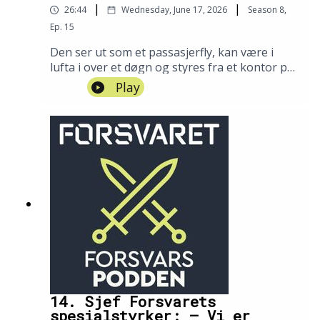
|
|
26:44
Wednesday, June 17, 2026
Season
8
,
Ep.
15
Den ser ut som et passasjerfly, kan være i
lufta i over et døgn og styres fra et kontor på
Sicilia. «RQ-4D Phoenix» er NATOs
Play
etterretningsdrone, og leverer viktig
informasjon til hele alliansen. Og sjefen dens
er norsk og heter Oliver Christensen. I denne
episoden forteller han om hva dronen kan se.
14. Sjef Forsvarets
spesialstyrker: – Vi er