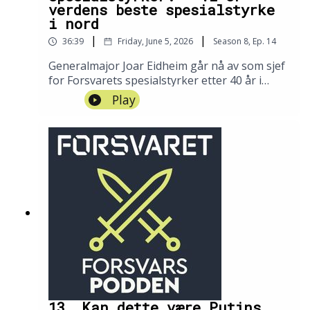
verdens beste spesialstyrke
i nord
|
|
36:39
Friday, June 5, 2026
Season
8
,
Ep.
14
Generalmajor Joar Eidheim går nå av som sjef
for Forsvarets spesialstyrker etter 40 år i
Forsvaret. I denne episoden forteller han om
Play
hvordan spesialstyrkene har støttet
ukrainske styrker siden 2022, og hvilke
oppdrag han husker best fra en imponerende
karriere.
13. Kan dette være Putins