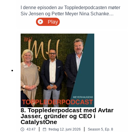
I denne episoden av Topplederpodcasten møter
Siv Jensen og Petter Meyer Nina Schanke
Funnemark, skattedirektør i Skatteetaten.
Play
Samtalen handler om ledelse, digitalisering,
kunstig intelligens, økonomisk kriminalitet og
hvordan Skatteetaten jobber for å gjøre det
enklere å være skattepliktig samtidig som tilliten
til systemet bevares.
8. Topplederpodcast med Avtar
Jasser, gründer og CEO i
CatalystOne
|
|
43:47
fredag 12. juni 2026
Season
5
,
Ep.
8