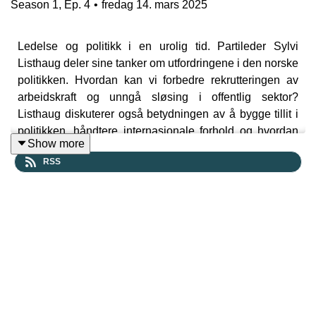
Season
1
,
Ep.
4
•
fredag 14. mars 2025
Ledelse og politikk i en urolig tid. Partileder Sylvi
Listhaug deler sine tanker om utfordringene i den norske
politikken. Hvordan kan vi forbedre rekrutteringen av
arbeidskraft og unngå sløsing i offentlig sektor?
Listhaug diskuterer også betydningen av å bygge tillit i
politikken, håndtere internasjonale forhold og hvordan
Show more
hun ser på lederskap og sine ambisjoner for fremtiden.
RSS
Tidligere og nåværende ledere i FrP møtes i ukens
episode av Topplederpodcasten med Siv Jensen og
Petter Meyer.