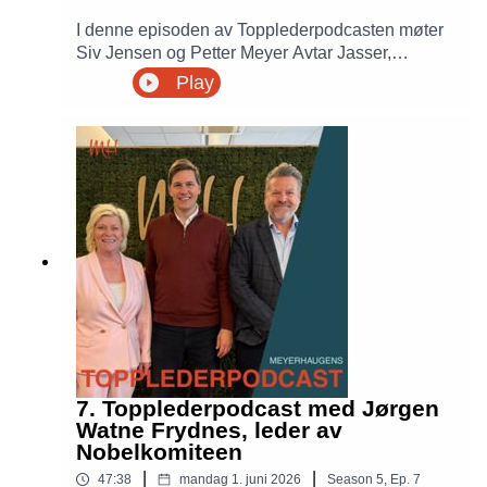
I denne episoden av Topplederpodcasten møter
Siv Jensen og Petter Meyer Avtar Jasser,
gründer og CEO i CatalystOne. Han forteller om
Play
reisen fra oppstart til et av Nordens ledende HR-
teknologiselskaper, hvorfor Norge trenger flere
gründere, og hva som skal til for å bygge globale
selskaper fra norsk jord. Samtalen handler også
om AI, ledelse, kapital, rammevilkår og hva vi
skal leve av når oljealderen en dag er over.
7. Topplederpodcast med Jørgen
Watne Frydnes, leder av
Nobelkomiteen
|
|
47:38
mandag 1. juni 2026
Season
5
,
Ep.
7