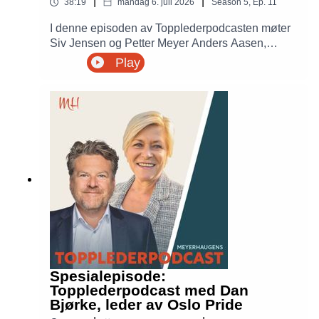
|
|
38:19
mandag 6. juli 2026
Season
5
,
Ep.
11
I denne episoden av Topplederpodcasten møter
Siv Jensen og Petter Meyer Anders Aasen,
gründer og Chief Business Development Officer i
Play
Aider. Sammen snakker de om hva som
kjennetegner gode gründere, hvordan du bygger
kultur gjennom oppkjøp, hvorfor mennesker alltid
kommer først, og hvilke ambisjoner Aider har for
videre vekst i Europa.
Spesialepisode:
Topplederpodcast med Dan
Bjørke, leder av Oslo Pride