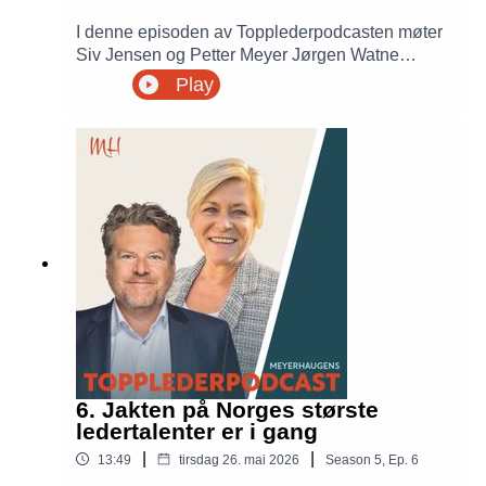
I denne episoden av Topplederpodcasten møter
Siv Jensen og Petter Meyer Jørgen Watne
Frydnes, leder av Nobelkomiteen og
Play
generalsekretær i Norsk PEN. Samtalen handler
om ledelse, ytringsfrihet, demokrati og hvorfor
gode ledere kan utgjøre en forskjell i en stadig
mer urolig verden.
6. Jakten på Norges største
ledertalenter er i gang
|
|
13:49
tirsdag 26. mai 2026
Season
5
,
Ep.
6