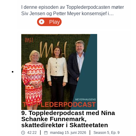
I denne episoden av Topplederpodcasten møter
Siv Jensen og Petter Meyer konsernsjef i
KONGSBERG, Eirik Lie, live på Kongsberg
Play
Agenda. De snakker om ledelse i en mer urolig
verden, hvordan teknologi og beredskap former
Norges fremtid, og hva som skal til for å lede et
selskap med ambisjoner om kraftig vekst i en tid
preget av geopolitisk uro.
9. Topplederpodcast med Nina
Schanke Funnemark,
skattedirektør i Skatteetaten
|
|
42:22
mandag 15. juni 2026
Season
5
,
Ep.
9