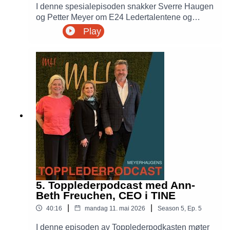
I denne spesialepisoden snakker Sverre Haugen
og Petter Meyer om E24 Ledertalentene og
jakten på Norges største ledertalenter under 35
Play
år. De deler hvordan kandidatene vurderes, hva
juryen ser etter og hvilke egenskaper som
kjennetegner unge ledere som skaper resultater,
bygger sterke team og får folk med seg.
Samtalen handler også om ledelsespotensial,
gründerskap, teknologi og hvorfor flere burde
tørre å nominere både seg selv og andre.
5. Topplederpodcast med Ann-
Beth Freuchen, CEO i TINE
|
|
40:16
mandag 11. mai 2026
Season
5
,
Ep.
5
I denne episoden av Topplederpodkasten møter