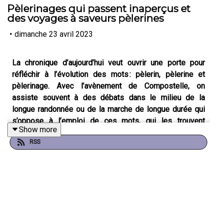
Pèlerinages qui passent inaperçus et
des voyages à saveurs pèlerines
•
dimanche 23 avril 2023
La chronique d’aujourd’hui veut ouvrir une porte pour
réfléchir à l’évolution des mots : pèlerin, pèlerine et
pèlerinage. Avec l’avènement de Compostelle, on
assiste souvent à des débats dans le milieu de la
longue randonnée ou de la marche de longue durée qui
s’oppose à l’emploi de ces mots, qui les trouvent
Show more
dépassés, ou trop religieux. Pourtant de nombreuses
RSS
personnes, dans des contextes non-religieux n’ont
aucune pudeur à nommer certains voyages, certains
parcours « pèlerinage ».
Il y a des pèlerinages musicaux,
des pèlerinages historiques, des pèlerinages familiaux,
des pèlerinages cinématographiques, des pèlerinages
en ligne (virtuels), des pèlerinages sur les pas de
célébrités. Toutes ces expériences disent quelque