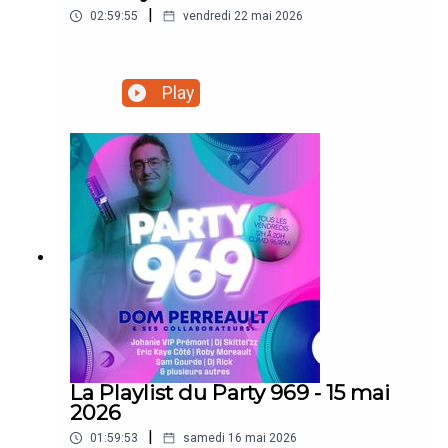
|
02:59:55
vendredi 22 mai 2026
Play
La Playlist du Party 969 - 15 mai
2026
|
01:59:53
samedi 16 mai 2026