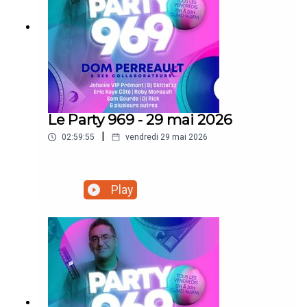
Le Party 969 - 29 mai 2026
|
02:59:55
vendredi 29 mai 2026
Play