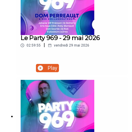
Le Party 969 - 29 mai 2026
|
02:59:55
vendredi 29 mai 2026
Play