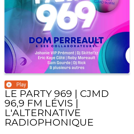
Play
LE PARTY 969 | CJMD
96,9 FM LÉVIS |
L'ALTERNATIVE
RADIOPHONIQUE