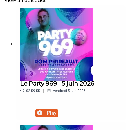
View all episodes
Le Party 969 - 5 juin 2026
|
02:59:55
vendredi 5 juin 2026
Play