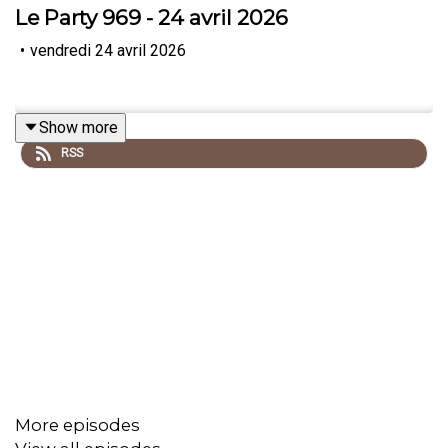
Le Party 969 - 24 avril 2026
•
vendredi 24 avril 2026
Show more
RSS
More episodes