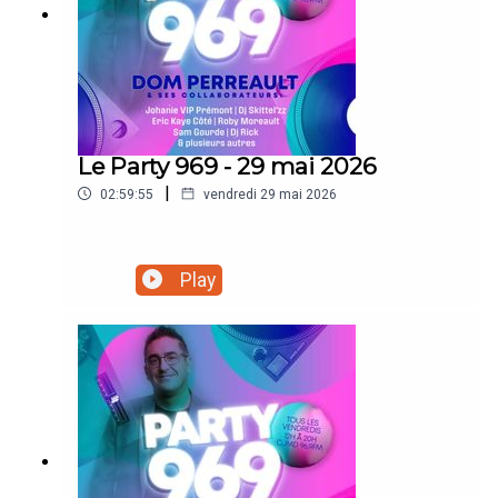
Le Party 969 - 29 mai 2026
|
02:59:55
vendredi 29 mai 2026
Play