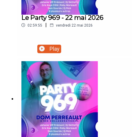
Le Party 969 - 22 mai 2026
|
02:59:55
vendredi 22 mai 2026
Play