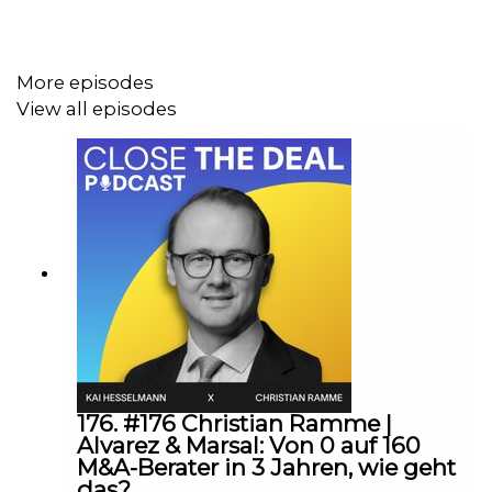
Wir beleuchten in dieser Episode:
More episodes
wie Henrik zum Sanierer wurde,
View all episodes
warum Banken in Krisen an ihre Grenzen stoßen,
wie ein Insolvenzfall die Idee zu CREDION lieferte,
welche Rolle CREDION bei Nachfolge und Krise
übernimmt,
warum der Private-Debt-Markt trotz Zinswende
weiter wächst,
und vieles mehr...
Viel Spaß beim Hören!
176. #176 Christian Ramme |
Alvarez & Marsal: Von 0 auf 160
***
M&A-Berater in 3 Jahren, wie geht
das?