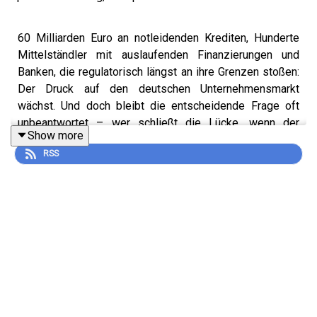
60 Milliarden Euro an notleidenden Krediten, Hunderte
Mittelständler mit auslaufenden Finanzierungen und
Banken, die regulatorisch längst an ihre Grenzen stoßen:
Der Druck auf den deutschen Unternehmensmarkt
wächst. Und doch bleibt die entscheidende Frage oft
unbeantwortet – wer schließt die Lücke, wenn der
Show more
klassische Bankkredit nicht trägt und ein Einstieg von
RSS
Finanzinvestoren nicht gewünscht ist?
Mein Gast ist Henrik Felbier, Mitgründer der CREDION
AG. Mit ihm spreche ich darüber, wie er vom
Sanierungsberater zum alternativen Finanzierer wurde,
warum Kredit eine eigenständige Anlageklasse ist und
wie CREDION dort Kapital bereitstellt, wo Banken
systembedingt aussteigen müssen.