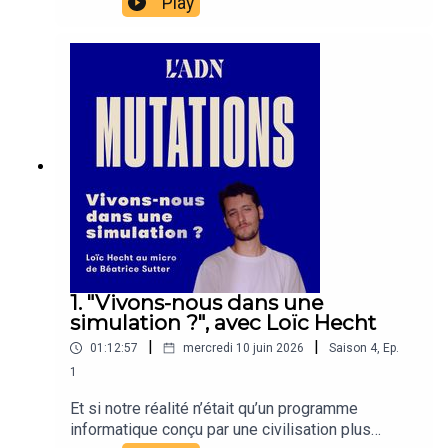
Play
pas d'angoisse du remplacement chez eux, mais
une surexcitation quasi addictive et un
épuisement cognitif réel. On y parle aussi de ce
que l'IA fait disparaître sans qu'on s'en rende
compte : la friction. Celle qui ralentit, certes, mais
qui structure aussi le travail, l'altérité, et parfois
les meilleures idées.Au micro : David-Julien
Rahmil, Carolina Tomaz et Béatrice Sutter.
1. "Vivons-nous dans une
simulation ?", avec Loïc Hecht
|
|
01:12:57
mercredi 10 juin 2026
Saison
4
,
Ep.
1
Et si notre réalité n’était qu’un programme
informatique conçu par une civilisation plus