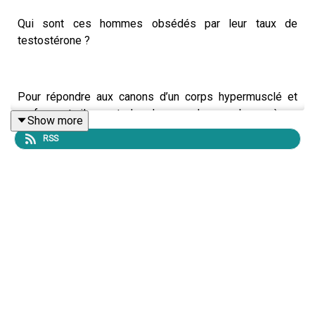
Qui sont ces hommes obsédés par leur taux de
testostérone ?
Pour répondre aux canons d’un corps hypermusclé et
performant, ils sont de plus en plus nombreux à se
Show more
supplémenter en hormone du mâle.
RSS
Bienvenue dans une nouvelle série consacrée aux
masculinités. Dans ce premier épisode, Béatrice Sutter
reçoit :
Jean-Victor Blanc, médecin-psychiatre à l'hôpital Saint-
Antoine