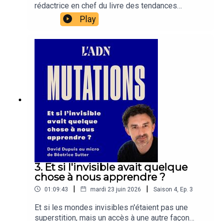
rédactrice en chef du livre des tendances
business, décrypte la formule Shark Ninja : un
Play
empire à 6 milliards de dollars qui a compris
avant tout le monde que l'innovation ne sert à rien
si elle ne résout pas une friction concrète du
quotidien et surtout si elle ne permet pas de faire
une bonne vidéo derrière.
3. Et si l'invisible avait quelque
chose à nous apprendre ?
|
|
01:09:43
mardi 23 juin 2026
Saison
4
,
Ep.
3
Et si les mondes invisibles n'étaient pas une
superstition, mais un accès à une autre façon