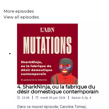
Fred Bladou, sexothérapeute et militant pour
l’association AIDES
More episodes
View all episodes
Marine Protais, journaliste
Cet épisode a été enregistré à la galerie Papillon.
“Mutations” est un podcast imaginé par L’ADN, produit
par L’ADN Studio. Direction éditoriale : Guillaume Ledit et
Fleur Bauduin. Production : Pauline Deydier. Générique,
montage et mixage : Laurie Galligani.
4. SharkNinja, ou la fabrique du
désir domestique contemporain
|
|
23:08
mardi 30 juin 2026
Saison
4
,
Ep.
4
Dans ce nouvel épisode, Carolina Tomaz,