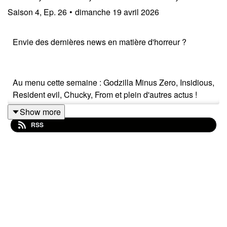
Saison
4
,
Ep.
26
•
dimanche 19 avril 2026
Envie des dernières news en matière d'horreur ?
Au menu cette semaine : Godzilla Minus Zero, Insidious,
Resident evil, Chucky, From et plein d'autres actus !
Show more
RSS
Sorties ciné, séries, tv, streaming, vod, livres, jeux,
podcasts...
Instagram : horreurnewspodcast
Facebook : Horreur News