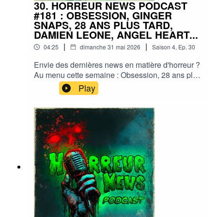
30. HORREUR NEWS PODCAST
#181 : OBSESSION, GINGER
SNAPS, 28 ANS PLUS TARD,
DAMIEN LEONE, ANGEL HEART...
|
|
04:25
dimanche 31 mai 2026
Saison
4
,
Ep.
30
Envie des dernières news en matière d'horreur ?
Au menu cette semaine : Obsession, 28 ans plus
tard, Ginger snaps, Damien Leone, Angel
Play
heart,... et plein d'autres actus !Sorties ciné,
séries, tv, streaming, vod, livres, jeux,
podcasts...Instagram :
horreurnewspodcastFacebook : Horreur
NewsYouTube : Horreur news podcastMe
soutenir via Tipeee : https://fr.tipeee.com/horreur-
news-podcast/Bonne écoute ;)#horreur #info
#fantastique #film #serie #jeuvideo #podcast
#streaming #horreurfrance #film #horreur
#PodcastAddict #PodcastHorreur
#CultureHorreur #HorreurFrancophone
#CinemaHorreur