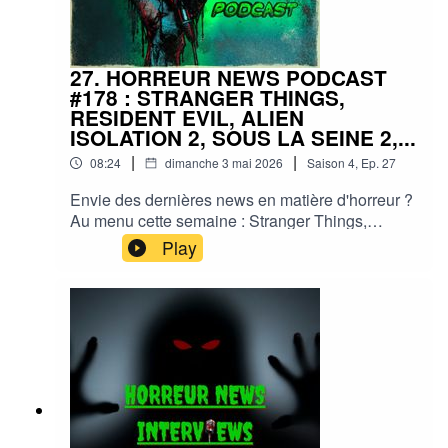
#CinemaHorreur
27. HORREUR NEWS PODCAST
#178 : STRANGER THINGS,
RESIDENT EVIL, ALIEN
ISOLATION 2, SOUS LA SEINE 2,...
|
|
08:24
dimanche 3 mai 2026
Saison
4
,
Ep.
27
Envie des dernières news en matière d'horreur ?
Au menu cette semaine : Stranger Things,
Resident Evil, Alien Isolation 2, La Momie 4,
Play
Sous la Seine 2 et plein d'autres actus !Sorties
ciné, séries, tv, streaming, vod, livres, jeux,
podcasts...Instagram :
horreurnewspodcastFacebook : Horreur
NewsYouTube : Horreur news podcastMe
soutenir via Tipeee : https://fr.tipeee.com/horreur-
news-podcast/Bonne écoute ;)#horreur #info
#fantastique #film #serie #jeuvideo #podcast
#streaming #horreurfrance #film #horreur