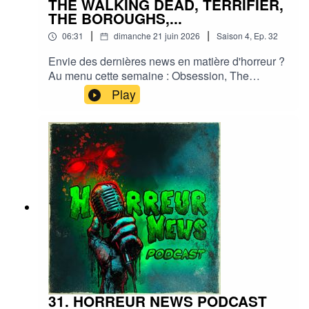
THE WALKING DEAD, TERRIFIER,
THE BOROUGHS,...
|
|
06:31
dimanche 21 juin 2026
Saison
4
,
Ep.
32
Envie des dernières news en matière d'horreur ?
Au menu cette semaine : Obsession, The
walking dead, Terrifier, The Boroughs, Evil
Play
Dead,... et plein d'autres actus !Sorties ciné,
séries, tv, streaming, vod, livres, jeux,
podcasts...Instagram :
horreurnewspodcastFacebook : Horreur
NewsYouTube : Horreur news podcastMe
soutenir via Tipeee : https://fr.tipeee.com/horreur-
news-podcast/Bonne écoute ;)#horreur #info
#fantastique #film #serie #jeuvideo #podcast
#streaming #horreurfrance #film #horreur
#PodcastAddict #PodcastHorreur
#CultureHorreur #HorreurFrancophone
#CinemaHorreur
31. HORREUR NEWS PODCAST