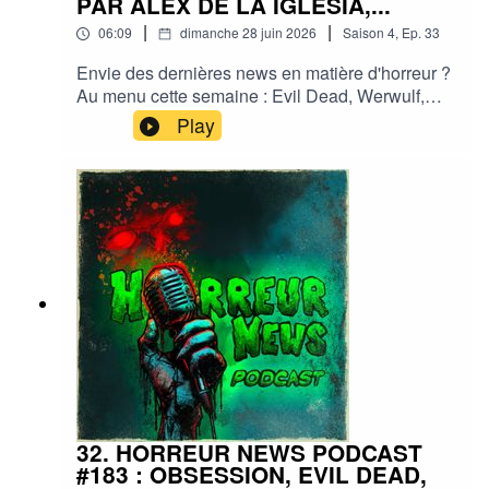
PAR ALEX DE LA IGLESIA,...
|
|
06:09
dimanche 28 juin 2026
Saison
4
,
Ep.
33
Envie des dernières news en matière d'horreur ?
Au menu cette semaine : Evil Dead, Werwulf,
Dark shadows, Lovecraft par Alex De La
Play
Iglesia,... et plein d'autres actus !Sorties ciné,
séries, tv, streaming, vod, livres, jeux,
podcasts...Instagram :
horreurnewspodcastFacebook : Horreur
NewsYouTube : Horreur news podcastMe
soutenir via Tipeee : https://fr.tipeee.com/horreur-
news-podcast/Bonne écoute ;)#horreur #info
#fantastique #film #serie #jeuvideo #podcast
#streaming #horreurfrance #film #horreur
#PodcastAddict #PodcastHorreur
#CultureHorreur #HorreurFrancophone
#CinemaHorreur
32. HORREUR NEWS PODCAST
#183 : OBSESSION, EVIL DEAD,