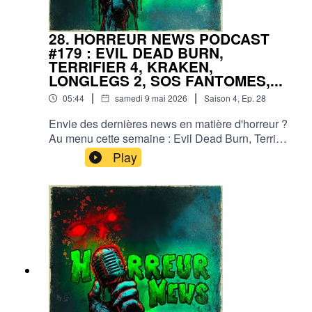
28. HORREUR NEWS PODCAST
#179 : EVIL DEAD BURN,
TERRIFIER 4, KRAKEN,
LONGLEGS 2, SOS FANTOMES,...
|
|
05:44
samedi 9 mai 2026
Saison
4
,
Ep.
28
Envie des dernières news en matière d'horreur ?
Au menu cette semaine : Evil Dead Burn, Terrifier
4, Hocus Pocus 3, SOS Fantômes, Longlegs 2,...
Play
et plein d'autres actus !Sorties ciné, séries, tv,
streaming, vod, livres, jeux, podcasts...Instagram
: horreurnewspodcastFacebook : Horreur
NewsYouTube : Horreur news podcastMe
soutenir via Tipeee : https://fr.tipeee.com/horreur-
news-podcast/Bonne écoute ;)#horreur #info
#fantastique #film #serie #jeuvideo #podcast
#streaming #horreurfrance #film #horreur
#PodcastAddict #PodcastHorreur
#CultureHorreur #HorreurFrancophone