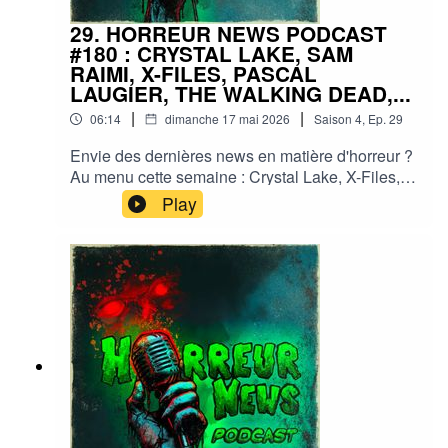
29. HORREUR NEWS PODCAST
#180 : CRYSTAL LAKE, SAM
RAIMI, X-FILES, PASCAL
LAUGIER, THE WALKING DEAD,...
|
|
06:14
dimanche 17 mai 2026
Saison
4
,
Ep.
29
Envie des dernières news en matière d'horreur ?
Au menu cette semaine : Crystal Lake, X-Files,
Sam Raimi, Pascal Laugier, The walking dead,...
Play
et plein d'autres actus !Sorties ciné, séries, tv,
streaming, vod, livres, jeux, podcasts...Instagram
: horreurnewspodcastFacebook : Horreur
NewsYouTube : Horreur news podcastMe
soutenir via Tipeee : https://fr.tipeee.com/horreur-
news-podcast/Bonne écoute ;)#horreur #info
#fantastique #film #serie #jeuvideo #podcast
#streaming #horreurfrance #film #horreur
#PodcastAddict #PodcastHorreur
#CultureHorreur #HorreurFrancophone
#CinemaHorreur