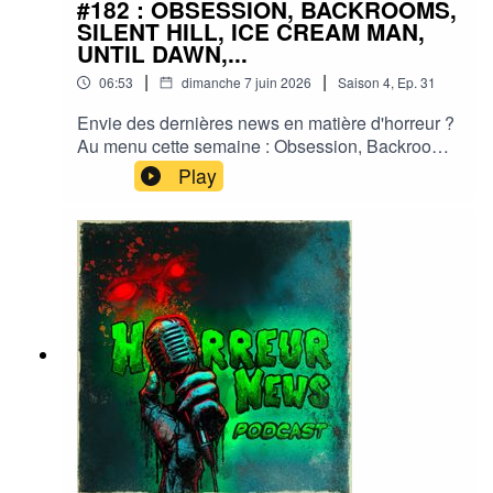
#182 : OBSESSION, BACKROOMS,
SILENT HILL, ICE CREAM MAN,
UNTIL DAWN,...
|
|
06:53
dimanche 7 juin 2026
Saison
4
,
Ep.
31
Envie des dernières news en matière d'horreur ?
Au menu cette semaine : Obsession, Backrooms,
Silent Hill, Ice cream man, Fall 2, Evil dead, Until
Play
dawn... et plein d'autres actus !Sorties ciné,
séries, tv, streaming, vod, livres, jeux,
podcasts...Instagram :
horreurnewspodcastFacebook : Horreur
NewsYouTube : Horreur news podcastMe
soutenir via Tipeee : https://fr.tipeee.com/horreur-
news-podcast/Bonne écoute ;)#horreur #info
#fantastique #film #serie #jeuvideo #podcast
#streaming #horreurfrance #film #horreur
#PodcastAddict #PodcastHorreur
#CultureHorreur #HorreurFrancophone
#CinemaHorreur