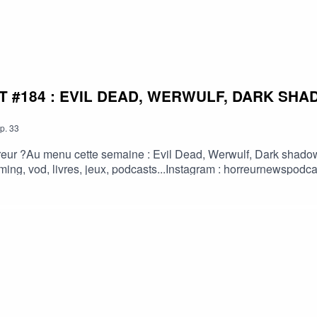
 #184 : EVIL DEAD, WERWULF, DARK SHA
p.
33
eur ?Au menu cette semaine : Evil Dead, Werwulf, Dark shadows, 
treaming, vod, livres, jeux, podcasts...Instagram : horreurnewsp
://fr.tipeee.com/horreur-news-podcast/Bonne écoute ;)#horreur #
 #horreur #PodcastAddict #PodcastHorreur #CultureHorreur #