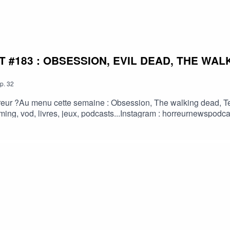
#183 : OBSESSION, EVIL DEAD, THE WALK
p.
32
eur ?Au menu cette semaine : Obsession, The walking dead, Terri
treaming, vod, livres, jeux, podcasts...Instagram : horreurnewsp
://fr.tipeee.com/horreur-news-podcast/Bonne écoute ;)#horreur #
 #horreur #PodcastAddict #PodcastHorreur #CultureHorreur #