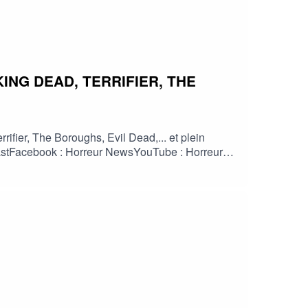
ING DEAD, TERRIFIER, THE
fier, The Boroughs, Evil Dead,... et plein
odcastFacebook : Horreur NewsYouTube : Horreur
info #fantastique #film #serie #jeuvideo
HorreurFrancophone #CinemaHorreur