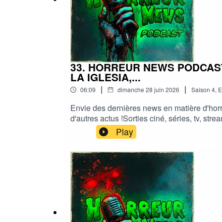
#HorreurFrancophone #CinemaHorreur
33. HORREUR NEWS PODCAST
LA IGLESIA,...
|
|
06:09
dimanche 28 juin 2026
Saison
4
,
E
Envie des dernières news en matière d'horr
d'autres actus !Sorties ciné, séries, tv, s
news podcastMe soutenir via Tipeee : https
Play
#podcast #streaming #horreurfrance #film