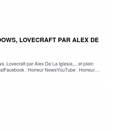
DOWS, LOVECRAFT PAR ALEX DE
Lovecraft par Alex De La Iglesia,... et plein
odcastFacebook : Horreur NewsYouTube : Horreur
info #fantastique #film #serie #jeuvideo
HorreurFrancophone #CinemaHorreur