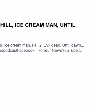
ILL, ICE CREAM MAN, UNTIL
 Ice cream man, Fall 2, Evil dead, Until dawn...
reurnewspodcastFacebook : Horreur NewsYouTube :
orreur #info #fantastique #film #serie #jeuvideo
HorreurFrancophone #CinemaHorreur