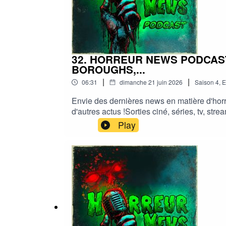
32. HORREUR NEWS PODCAST 
BOROUGHS,...
|
|
06:31
dimanche 21 juin 2026
Saison
4
,
E
Envie des dernières news en matière d'horr
d'autres actus !Sorties ciné, séries, tv, s
news podcastMe soutenir via Tipeee : https
Play
#podcast #streaming #horreurfrance #film