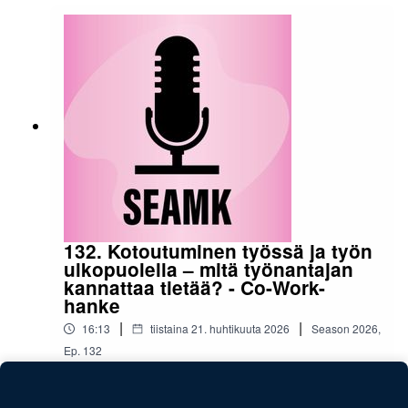
ammattilaiselta ja kokemusasiantuntijalta
itseltään? Tässä jaksossa lastensuojelun
sosiaalityöntekijä ja kokemusasiantuntija
keskustelevat aiheesta. Podcastin tekstivastine
»Podcast on toteutettu Perheiden
jälleenyhdistäminen ja kokemustoimijuus
monitoimijaisessa lastensuojelussa -hankkeen
toimesta. Hanke on Euroopan Unionin
osarahoittama.Podcastin tekijät:Fanny
NortamoTino Virtaniemi
132. Kotoutuminen työssä ja työn
ulkopuolella – mitä työnantajan
kannattaa tietää? - Co-Work-
hanke
|
|
16:13
tiistaina 21. huhtikuuta 2026
Season
2026
,
Ep.
132
Asiantuntijat Jiuliano Prisada ja Maiju Kinossalo
keskustelevat maahanmuuttaneiden