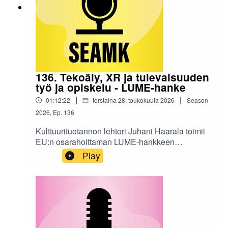
palautumiseen.Jakso tarjoaa käytännönläheisiä
näkökulmia ja oivalluksia, jotka auttavat
pysähtymään oman jaksamisen äärelle –
ajoissa.Podcastin tuotanto: Päivi Kasari ja Anna
Rauha (SEAMK)Podcastin tekstivastine »
136. Tekoäly, XR ja tulevaisuuden
työ ja opiskelu - LUME-hanke
|
|
01:12:22
torstaina 28. toukokuuta 2026
Season
2026
,
Ep.
136
Kulttuurituotannon lehtori Juhani Haarala toimii
EU:n osarahoittaman LUME-hankkeen
asiantuntijana. Hankkeessa kehitetään luovien
Play
alojen toimijoiden digitaalista osaamista web3-
ympäristössä. Tässä podcastissa hän
keskustelee SEAMKin TKI-asiantuntijoiden
kanssa laajennetusta todellisuudesta (XR),
tekoälyn käytöstä arjessa ja työelämän sekä
opiskelun murroksesta. Jakso pureutuu mm.
Gaussian Splattingiin, tekoälyllä kirjoitettuun