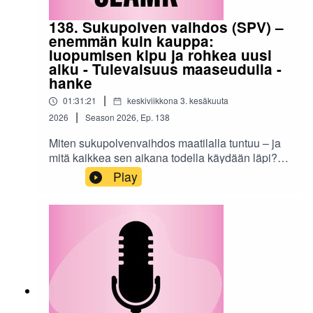
Kaihlamäki, Seinäjoen ammattikorkeakoulu.
138. Sukupolven vaihdos (SPV) –
enemmän kuin kauppa:
luopumisen kipu ja rohkea uusi
alku - Tulevaisuus maaseudulla -
hanke
|
01:31:21
keskiviikkona 3. kesäkuuta
|
2026
Season
2026
,
Ep.
138
Miten sukupolvenvaihdos maatilalla tuntuu – ja
mitä kaikkea sen aikana todella käydään läpi?
Tässä jaksossa pureudutaan maatilojen
Play
sukupolvenvaihdokseen inhimillisestä
näkökulmasta: päätöksiin, vastuuseen,
luopumiseen ja uusiin alkuun liittyviin
tunteisiin.Juontajina toimivat Päivi Kasari
(ProAgria Etelä-Pohjanmaa) ja Anna Rauha
(SEAMK), ja keskusteluun tuovat
asiantuntemuksensa mukaan työkykyneuvoja
Johanna Lehtonen (Mela) sekä
opiskelijayrittäjyys- ja kumppanuusvastaava