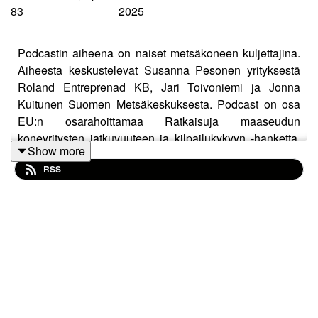
83
2025
Podcastin aiheena on naiset metsäkoneen kuljettajina.
Aiheesta keskustelevat Susanna Pesonen yrityksestä
Roland Entreprenad KB, Jari Toivoniemi ja Jonna
Kuitunen Suomen Metsäkeskuksesta. Podcast on osa
EU:n osarahoittamaa Ratkaisuja maaseudun
koneyritysten jatkuvuuteen ja kilpailukykyyn -hanketta.
Show more
Käsikirjoitus: Taru Huhtala. Litterointi, editointi: Marja
RSS
Katajavirta, SEAMK. Kesto 8:09.
Podcastin tekstivastine
»