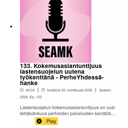
kokemusasiantuntijuus muuttaa työyhteisöjä.
Suuntaamme ajatusta myös tulevaan, kuinka
tehtävänkuva kehittyy ja onko kyseessä sittenkin
vain tarpeellinen vaihe?Podcastin tekstivastine
»Podcast on toteutettu Perheiden
jälleenyhdistäminen ja kokemustoimijuus
monitoimijaisessa lastensuojelussa -hankkeen
toimesta. Hanke on Euroopan Unionin
osarahoittama.Podcastin tekijät:Fanny
NortamoTino Virtaniemi
133. Kokemusasiantuntijuus
lastensuojelun uutena
työkenttänä - PerheYhdessä-
hanke
|
|
45:04
torstaina 30. huhtikuuta 2026
Season
2026
,
Ep.
133
Lastensuojelun kokemusasiantuntijuus on uusi
tehtävänkuva perheiden palveluiden kentällä.
Mitä kokemusasiantuntijuus tuo asiakkuuteen,
Play
millaisia valmiuksia yhteistyö edellyttää