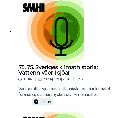
isläggning och islossning, och hur denna
förändring märks mer och mer i vår
vardag.Programledare för poddserien Sveriges
klimathistoria är Priya Eklund.
75. 75. Sveriges klimathistoria:
Vattennivåer i sjöar
|
|
13:06
tisdag 5 maj 2026
Ep.
75
Vad berättar sjöarnas vattennivåer om hur klimatet
förändras och hur mycket styr vi människor
själva?Vattennivåer i sjöar påverkas av samspelet
Play
mellan nederbörd, avdunstning, tillrinning och
mänsklig reglering, och har mätts i Sverige i över
hundra år. Hydrologen Anna Eklund berättar i det