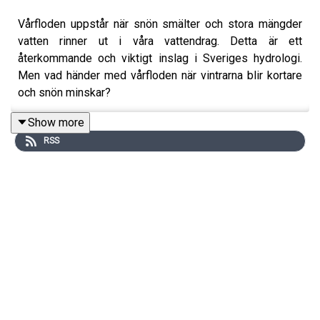
Vårfloden uppstår när snön smälter och stora mängder
vatten rinner ut i våra vattendrag. Detta är ett
återkommande och viktigt inslag i Sveriges hydrologi.
Men vad händer med vårfloden när vintrarna blir kortare
och snön minskar?
Show more
RSS
Till vår hjälp för att svara på alla frågor kring hur ett
förändrat klimat påverkar vårfloden har vi hydrologen
Katarina Stensen. Hon delar också med sig av en
minnesvärd vårflod som kanske inte riktigt blev som hon
trodde.
Programledare för poddserien Sveriges klimathistoria är
Priya Eklund.