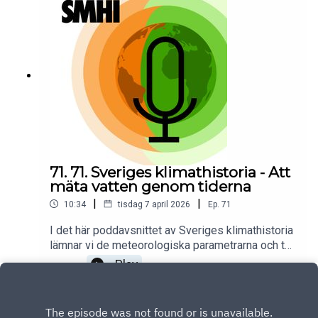
djupdyker vi i ämnet och får reda på hur ett
varmare Sverige påverkar vattnets
flöden.Programledare för poddserien Sveriges
klimathistoria är Priya Eklund.
71. 71. Sveriges klimathistoria - Att
mäta vatten genom tiderna
|
|
10:34
tisdag 7 april 2026
Ep.
71
I det här poddavsnittet av Sveriges klimathistoria
lämnar vi de meteorologiska parametrarna och tar
oss istället en titt på hydrologin. Hur länge har vi
Play
egentligen följt vattnets rörelser i Sverige, och
vad kan gamla mätningar berätta om framtidens
klimat? Hydrologen Maud Goltsis Nilsson tar oss