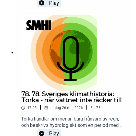
talets Södertälje. Genom två historiska händelser
Play
visar han hur vatten kan forma både landskap och
samhälle. Händelserna ger perspektiv på hur
människor genom tiderna har levt med, anpassat
sig till och försökt kontrollera
vattnet.Programledare för poddserien Sveriges
klimathistoria är Priya Eklund.
78. 78. Sveriges klimathistoria:
Torka - när vattnet inte räcker till
|
|
17:25
tisdag 26 maj 2026
Ep.
78
Torka handlar om mer än bara frånvaro av regn,
och beskrivs hydrologiskt som en period med
underskott av vatten i mark, vattendrag eller
Play