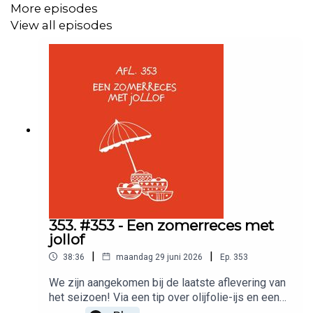
Matt Sleeps
: Ga naar
mattsleeps.com
en gebruik de
More episodes
code ETEN voor een extra korting bovenop de huidige
View all episodes
acties.
Productie:
Meer van dit
Muziek: Keez Groenteman
Wil je adverteren in deze podcast? Stuur een mailtje
353. #353 - Een zomerreces met
naar:
jollof
Adverteerders (direct):
adverteren@meervandit.nl
|
|
38:36
maandag 29 juni 2026
Ep.
353
(Media)bureaus:
adverteren@bienmedia.nl
We zijn aangekomen bij de laatste aflevering van
het seizoen! Via een tip over olijfolie-ijs en een
rant tegen de americano (en vóór de café allongé)