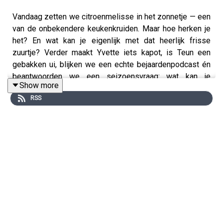
Vandaag zetten we citroenmelisse in het zonnetje — een
van de onbekendere keukenkruiden. Maar hoe herken je
het? En wat kan je eigenlijk met dat heerlijk frisse
zuurtje? Verder maakt Yvette iets kapot, is Teun een
gebakken ui, blijken we een echte bejaardenpodcast én
beantwoorden we een seizoensvraag: wat kan je
Show more
allemaal doen met meiraap? Je hoort het in Etenstijd!
RSS
Jane Grigson: Groentekookboek
Onze sponsor: