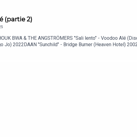
 (partie 2)
25
yCHOUK BWA & THE ANGSTRÖMERS "Sali lento" - Voodoo Alé (D
go Jo) 2022DAAN "Sunchild" - Bridge Burner (Heaven Hotel) 200