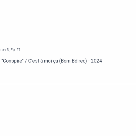
son
3
,
Ep.
27
onspire" / C'est à moi ça (Born Bd rec) - 2024