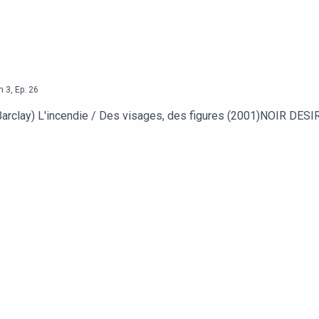
n
3
,
Ep.
26
clay) L'incendie / Des visages, des figures (2001)NOIR DESIR 