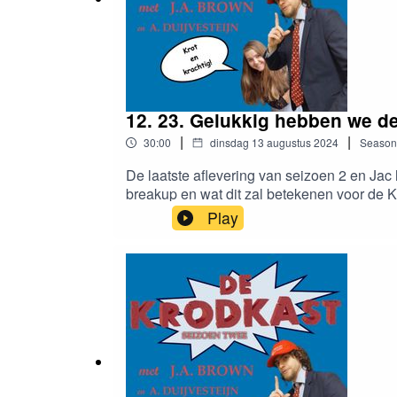
12. 23. Gelukkig hebben we d
|
|
30:00
dinsdag 13 augustus 2024
Season
De laatste aflevering van seizoen 2 en Jac
breakup en wat dit zal betekenen voor de K
een triestigheid allemaal, of zoals ons all
Play
vorm van opbeurende geluiden, zĳn er nog pe
volgend seizoen, of niet. Dat moet u nog ma
uit tussen Annemieke en Jac.)Quote van d
misschien nog net.”Spannend muziekje: “We