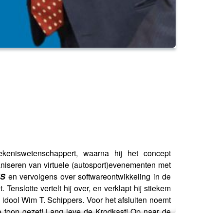
ekeniswetenschappert, waarna hĳ het concept
rganiseren van virtuele (autosport)evenementen met
ES
en vervolgens over softwareontwikkeling in de
enslotte vertelt hĳ over, en verklapt hĳ stiekem
 idool Wim T. Schippers. Voor het afsluiten noemt
 toon gezet! Lang leve de Krodkast! Op naar de