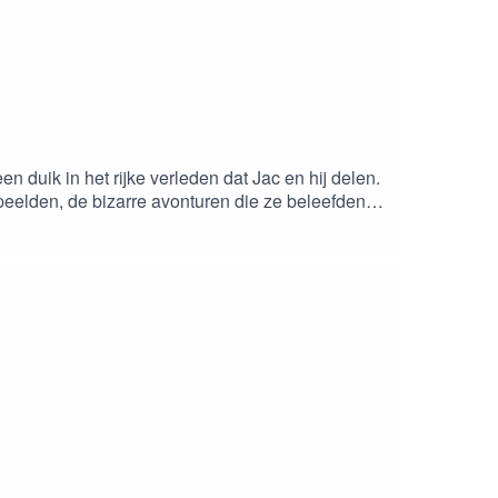
en duik in het rĳke verleden dat Jac en hĳ delen.
peelden, de bizarre avonturen die ze beleefden
 wat over software en muziek, en tenslotte
te van de week: “Je moet wat je bent goed
Brown