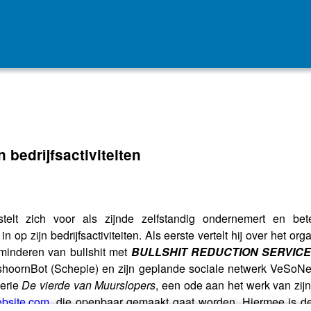
n bedrĳfsactiviteiten
telt zich voor als zĳnde zelfstandig ondernemert en bet
n op zĳn bedrĳfsactiviteiten. Als eerste vertelt hĳ over het o
rminderen van bullshit met
BULLSHIT REDUCTION SERVIC
oornBot (Schepie) en zĳn geplande sociale netwerk VeSoNet. T
serie
De vierde van Muurslopers
, een ode aan het werk van zĳn
bsite.com
, die openbaar gemaakt gaat worden. Hiermee is de