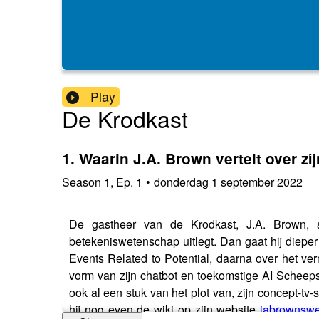
Play
De Krodkast
1. Waarin J.A. Brown vertelt over zĳ
Season
1
,
Ep.
1
•
donderdag 1 september 2022
De gastheer van de Krodkast, J.A. Brown, s
betekeniswetenschap uitlegt. Dan gaat hĳ dieper i
Events Related to Potential, daarna over het ve
vorm van zĳn chatbot en toekomstige AI Scheepsh
ook al een stuk van het plot van, zĳn concept-tv-
hĳ nog even de wiki op zijn website
jabrownswe