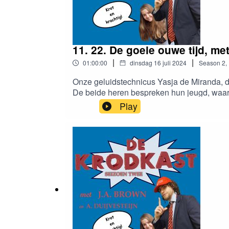
11. 22. De goeie ouwe tĳd, me
|
|
01:00:00
dinsdag 16 juli 2024
Season
2
,
Onze geluidstechnicus Yasja de Miranda, di
De beide heren bespreken hun jeugd, waarin
op het Cartesius Lyceum, en de activiteite
Play
volgen nog wat filosofische bespiegelingen
leven.”Spannend muziekje: naamloze jams