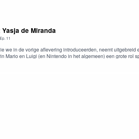
t Yasja de Miranda
Ep.
11
e we in de vorige aflevering introduceerden, neemt uitgebreid e
 Mario en Luigi (en Nintendo in het algemeen) een grote rol s
n van de Banaantjes en The Fat Men. Tussendoor discussiëren ze
 op het leven.Inclusief geluidsfragmenten uit de oude doos!Quo
essie door Yasja de Miranda, Annemieke Duĳvesteĳn en J.A. 