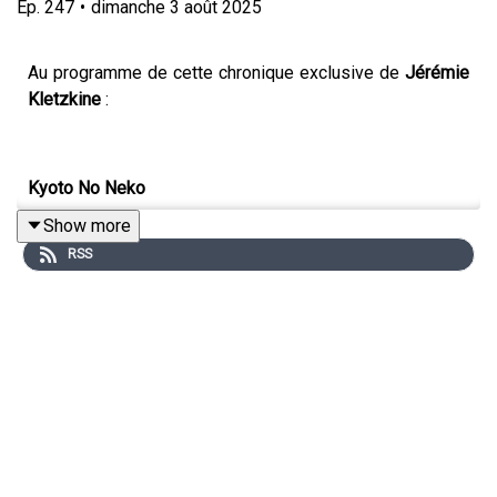
Ep.
247
•
dimanche 3 août 2025
Au programme de cette chronique exclusive de
Jérémie
Kletzkine
:
Kyoto No Neko
Show more
#japon #chats
RSS
Auteur: Cédric Millet
Illustrations: Jérémie Fleury
Édité par: Matagot
Pour commenter cette chronique, donner votre avis ou
simplement discuter avec notre communauté,