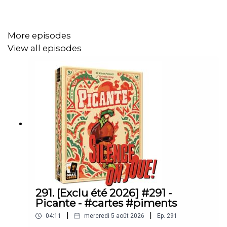
connectez-vous
au serveur Discord de Silence on joue!
,
et rejoignez le salon #jeux-de-société.
More episodes
View all episodes
Soutenez Silence on joue en vous abonnant à Libération
avec notre offre spéciale à 6€ par mois :
https://offre.liberation.fr/soj/
Silence on joue ! est une émission hebdo de jeux vidéo
de Libération :
https://shows.acast.com/silence-on-joue
291. [Exclu été 2026] #291 -
Picante - #cartes #piments
|
|
04:11
mercredi 5 août 2026
Ep.
291