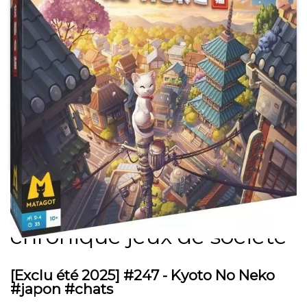
Play
Silence on Joue ! La
chronique jeux de société
[Exclu été 2025] #247 - Kyoto No Neko
#japon #chats