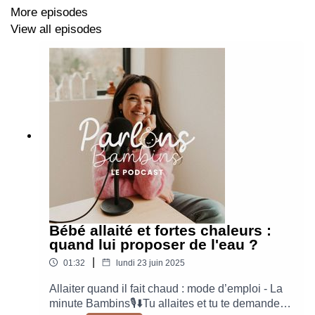
More episodes
View all episodes
🗒️​ CHAPITRES DE L’ÉPISODE :
2:25 - Le bébé et la supplémentation en vitamine D3
5:01 - Les intérêts de la vitamine D3 pour bébé
6:08 - La posologie et le mode d'administration
9:22 - Enfants sensibles et vitamine D prescrite
(témoignage d'Emilie Venesson)
Bébé allaité et fortes chaleurs :
15:06 - Le besoin d'informations des jeunes parents
quand lui proposer de l'eau ?
(témoignage d'Emilie Venesson)
|
01:32
lundi 23 juin 2025
16:13 - L'origine de la vitamine D contenue dans les
Allaiter quand il fait chaud : mode d’emploi - La
compléments alimentaires (témoignage d'Emilie
minute Bambins🎙️​⬇️Tu allaites et tu te demandes
Venesson)