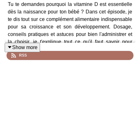
Tu te demandes pourquoi la vitamine D est essentielle
dès la naissance pour ton bébé ? Dans cet épisode, je
te dis tout sur ce complément alimentaire indispensable
pour sa croissance et son développement. Dosage,
conseils pratiques et astuces pour bien l'administrer et
la choisir, je t'explique tout ce qu'il faut savoir pour
Show more
protéger la santé de ton tout-petit. Découvre pourquoi ce
RSS
geste quotidien est si important et comment l’intégrer
facilement à la routine de ton bébé !
🔍​​​ L'étude sur la vitamine D et la MIN (mort inattendue
du nourrisson) :
ici
Cet épisode est réalisé en collaboration commerciale
avec
Nateos
pour toujours plus d'informations sur la
santé des bébés ☀️