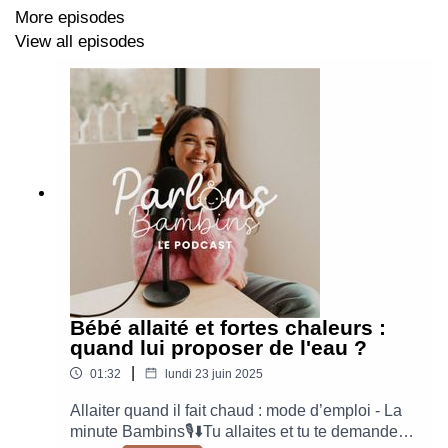
More episodes
View all episodes
Montage & intro :
@intothewave
​🎶
Bébé allaité et fortes chaleurs :
quand lui proposer de l'eau ?
|
01:32
lundi 23 juin 2025
Allaiter quand il fait chaud : mode d’emploi - La
minute Bambins🎙️​⬇️Tu allaites et tu te demandes