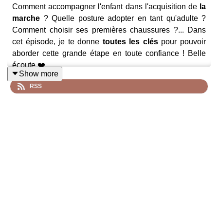
Comment accompagner l'enfant dans l'acquisition de
la
marche
? Quelle posture adopter en tant qu'adulte ?
Comment choisir ses premières chaussures ?... Dans
cet épisode, je te donne
toutes les clés
pour pouvoir
aborder cette grande étape en toute confiance ! Belle
écoute ❤️
Show more
RSS
Merci à mon invitée 🎙️​ Sarah Lachot, psychomotricienne
spécialisée en pédiatrie aka
@sarahpsychomot_aix
📚​🐣​ Mon livre
Bienvenue bébé : le guide complet de la
naissance aux premiers pas