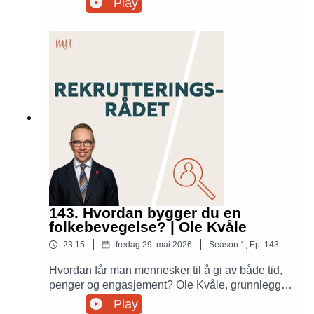
Play
oppgjør med myter om personlighetstester,
diskuterer potensial, læringsevne, AI og hvordan
tester kan brukes smartere både før og etter
ansettelse.
143. Hvordan bygger du en
folkebevegelse? | Ole Kvåle
|
|
23:15
fredag 29. mai 2026
Season
1
,
Ep.
143
Hvordan får man mennesker til å gi av både tid,
penger og engasjement? Ole Kvåle, grunnlegger
av Ukrainian Freedom Convoys og advokat i
Play