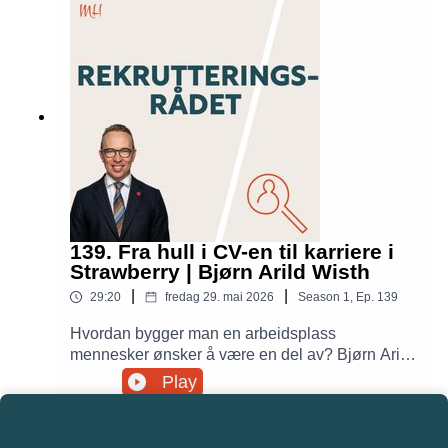
hvorfor menneskelig nysgjerrighet fortsatt betyr
noe.
139. Fra hull i CV-en til karriere i
Strawberry | Bjørn Arild Wisth
|
|
29:20
fredag 29. mai 2026
Season
1
,
Ep.
139
Hvordan bygger man en arbeidsplass
mennesker ønsker å være en del av? Bjørn Arild
Wisth, viseadministrerende direktør i Strawberry,
Play
deler erfaringer om kulturbygging, inkludering,
employer branding og hvorfor sterke merkevarer
skapes gjennom mennesker.