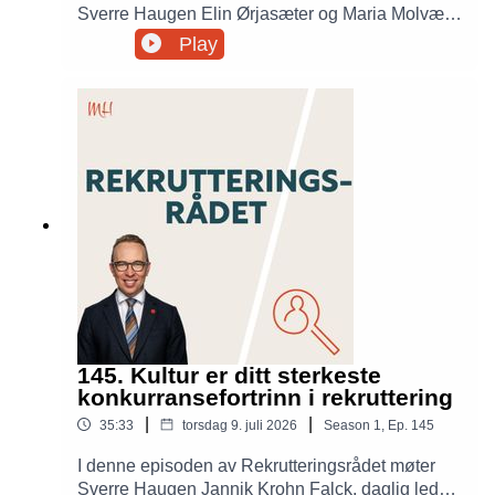
Sverre Haugen Elin Ørjasæter og Maria Molvær
Nesset, to av forfatterne bak den nye
Play
Rekrutteringshåndboka. De snakker om hvorfor
boka ble skrevet, hvilke utfordringer den skal
løse, hvordan rekruttering har utviklet seg, og
hvorfor det fortsatt mangler kunnskap om store
deler av rekrutteringsfaget.
145. Kultur er ditt sterkeste
konkurransefortrinn i rekruttering
|
|
35:33
torsdag 9. juli 2026
Season
1
,
Ep.
145
I denne episoden av Rekrutteringsrådet møter
Sverre Haugen Jannik Krohn Falck, daglig leder