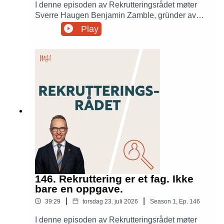
I denne episoden av Rekrutteringsrådet møter
Sverre Haugen Benjamin Zamble, gründer av
ZAGR og AI Governance Professional. Sammen
Play
utforsker de hva AI Act betyr i praksis, hvordan
virksomheter kan bruke kunstig intelligens på en
trygg og ansvarlig måte, og hvilke konsekvenser
det nye regelverket får for rekruttering.
146. Rekruttering er et fag. Ikke
bare en oppgave.
|
|
39:29
torsdag 23. juli 2026
Season
1
,
Ep.
146
I denne episoden av Rekrutteringsrådet møter