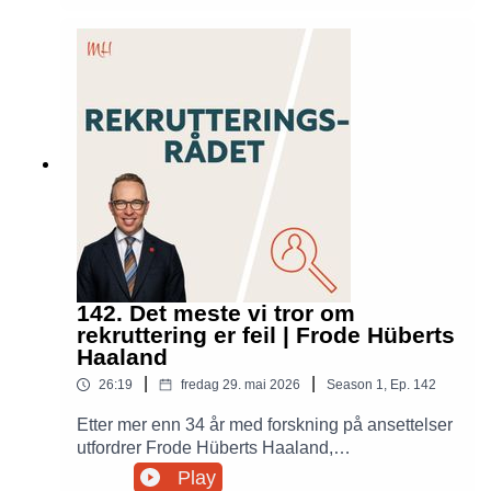
Advokatfirmaet Punktum, forteller historien om
hvordan en frivillig bevegelse vokste frem rundt
støtten til Ukraina.
142. Det meste vi tror om
rekruttering er feil | Frode Hüberts
Haaland
|
|
26:19
fredag 29. mai 2026
Season
1
,
Ep.
142
Etter mer enn 34 år med forskning på ansettelser
utfordrer Frode Hüberts Haaland,
førsteamanuensis ved Høgskolen i Østfold, flere
Play