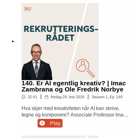
og hvorfor mennesker er virksomhetens viktigste
ressurs.
140. Er AI egentlig kreativ? | Imac
Zambrana og Ole Fredrik Norbye
|
|
32:41
fredag 29. mai 2026
Season
1
,
Ep.
140
Hva skjer med kreativiteten når AI kan skrive,
tegne og komponere? Associate Professor Imac
Zambrana ved University of Oslo og førstelektor,
Play
jazzpianist og foredragsholder Ole Fredrik
Norbye utforsker hva kreativitet egentlig er og