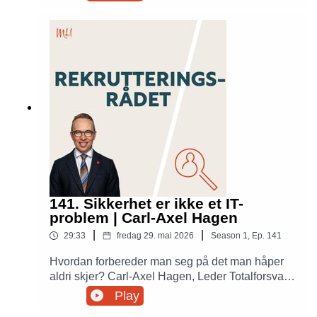
etablerte sannheter om rekruttering. Samtalen
handler om kandidatopplevelse, omdømme og
hva som faktisk skaper gode ansettelser.
141. Sikkerhet er ikke et IT-
problem | Carl-Axel Hagen
|
|
29:33
fredag 29. mai 2026
Season
1
,
Ep.
141
Hvordan forbereder man seg på det man håper
aldri skjer? Carl-Axel Hagen, Leder Totalforsvar i
Viljr, deler erfaringer fra Forsvaret, Norges Bank
Play
og konsulentbransjen om beredskap, sikkerhet