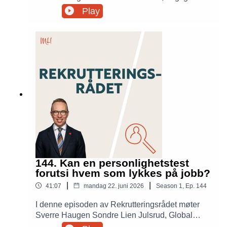
i Great Place to Work, som i over 20 år har
Play
hjulpet virksomheter med å bygge og måle
arbeidsplasskultur. Sammen snakker de om
hvorfor kultur er langt mer enn fine verdiord,
hvordan den påvirker rekruttering og turnover, og
hva virksomheter kan gjøre for å bygge en kultur
som faktisk gir konkurransefortrinn.
144. Kan en personlighetstest
forutsi hvem som lykkes på jobb?
|
|
41:07
mandag 22. juni 2026
Season
1
,
Ep.
144
I denne episoden av Rekrutteringsrådet møter
Sverre Haugen Sondre Lien Julsrud, Global
Head of Solutions i Assessio. Sammen tar de et