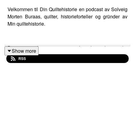
Velkommen til Din Quiltehistorie en podcast av Solveig
Morten Buraas, quilter, historieforteller og gründer av
Min quiltehistorie.
Dette er podcasten som gir deg de unike norske
Show more
quiltehistoriene på norsk.
RSS
I denne episoden deler Nina Strandsplads sin
quiltehistorie. Nina er ei dame med mange prosjekter
gående. Hun sy, strikker, broderer og lager sin egen
podcast. Du får høre Nina fortelle hvordan hennes
quiltehistorie startet og har hatt sine svingninger siden
slutten av 80 tallet og frem til i dag. Nina har deler sin
opplevelse av at norske quiltere kan utrolig mye.