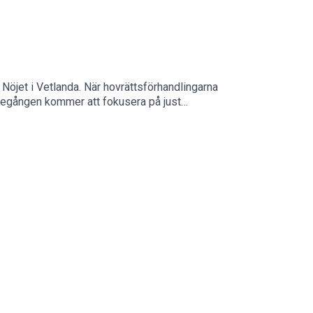
 Nöjet i Vetlanda. När hovrättsförhandlingarna
ättegången kommer att fokusera på just
VahlneKlippare & medproducent: Martin
yligen varit uppe i rätten eller som snart ska