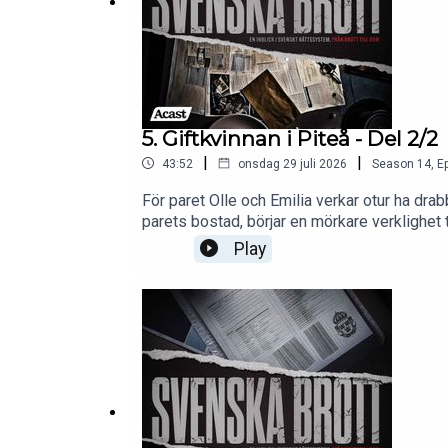
5. Giftkvinnan i Piteå - Del 2/2
|
|
43:52
onsdag 29 juli 2026
Season
14
,
Ep
För paret Olle och Emilia verkar otur ha dra
parets bostad, börjar en mörkare verklighet 
noggrann utredning som gradvis leder till 
Play
MasarovMedproducent: Ayla KarlssonExekut