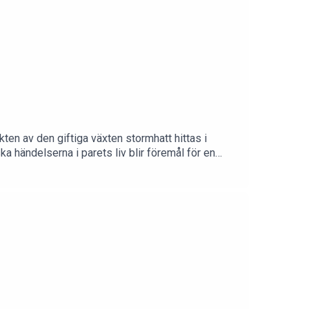
ten av den giftiga växten stormhatt hittas i
a händelserna i parets liv blir föremål för en
re: Tove VahlneKlippare & medproducent: Martin