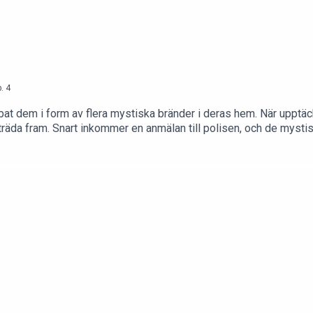
.
4
bbat dem i form av flera mystiska bränder i deras hem. När upptäck
träda fram. Snart inkommer en anmälan till polisen, och de mystisk
åtal.Källor:Sveriges domstolarExpressenAftonbladet Programleda
iv producent: Nils Bergman