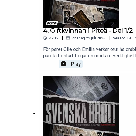
4. Giftkvinnan i Piteå - Del 1/2
|
|
47:12
onsdag 22 juli 2026
Season
14
,
Ep
För paret Olle och Emilia verkar otur ha dra
parets bostad, börjar en mörkare verklighet 
noggrann utredning som gradvis leder till 
Play
MasarovMedproducent: Ayla KarlssonExekut