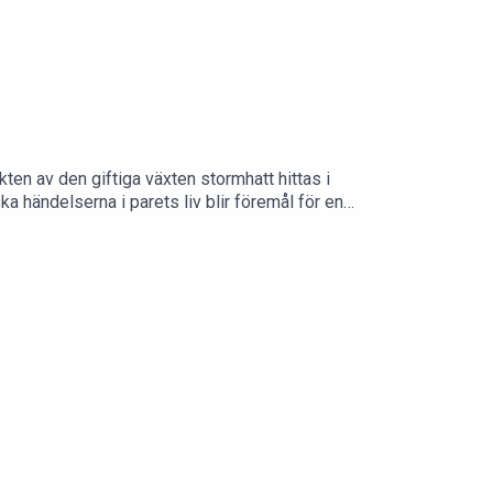
ten av den giftiga växten stormhatt hittas i
a händelserna i parets liv blir föremål för en
re: Tove VahlneKlippare & medproducent: Martin