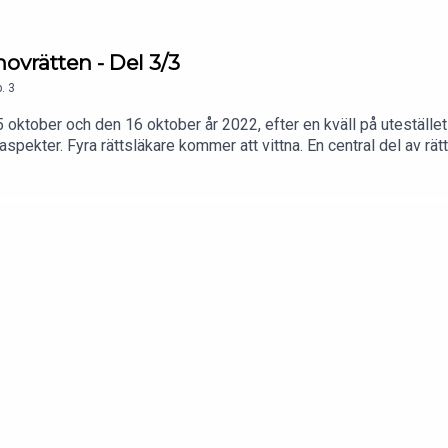
hovrätten - Del 3/3
.
3
oktober och den 16 oktober år 2022, efter en kväll på utestället
aspekter. Fyra rättsläkare kommer att vittna. En central del av r
örande för en livstidsdom för mord eller ett
ollRättegångsinspelningarTingsrättsdomenProgramledare: Tove 
roducent: Ayla KarlssonOm du känner till ett aktuellt fall som n
: acastsvenskabrott@outlook.com