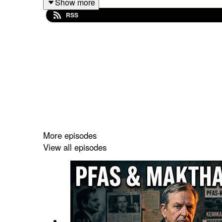
Show more
De ofta ställda frågorna om Palmemordet handlar
RSS
frågor som aldrig blev ordentligt ställda, särskilt 
Christer Pettersson
När Christer Pettersson utreddes och senare åtal
alternativförklaringar och vittnespsykologi inte d
aldrig besvarades i den delen av utredningen. En 
Pettersson faktiskt höll i en fullständig prövning a
More episodes
Viktor Gunnarsson
View all episodes
För Viktor Gunnarsson blev spåret tidigt mer av et
kategori av frågor är vad han faktiskt kunde knyta
någon trovärdig närvaro nära mordplatsen. Den t
betonades.