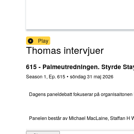
Play
Thomas intervjuer
615 - Palmeutredningen. Styrde S
Season
1
,
Ep.
615
•
söndag 31 maj 2026
Dagens paneldebatt fokuserar på organisaitonen 
Panelen består av Michael MacLaine, Staffan H W