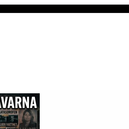
 nästan alltid om
vittnesmål, tidslinje, vapen, motiv och rör
i de tidiga förhören och i fråga om rekonstruktioner, underlagskont
ades tycks fokus ha legat hårt på utpekandet och den åtalades 
revs lika långt offentligt. Gunnar Wall pekar på att många centra
rimlig formulering av en “aldrig ställd” fråga är därför: varför
v tidslinjen och vittnesuppgifterna?
t misstankespår än en fullskalig bevisning, och då uppstår frågor
s till — inte bara politiska åsikter och utspel, utan om det fann
ypen av frågor tycks i efterhand ha varit för svagt utveckla