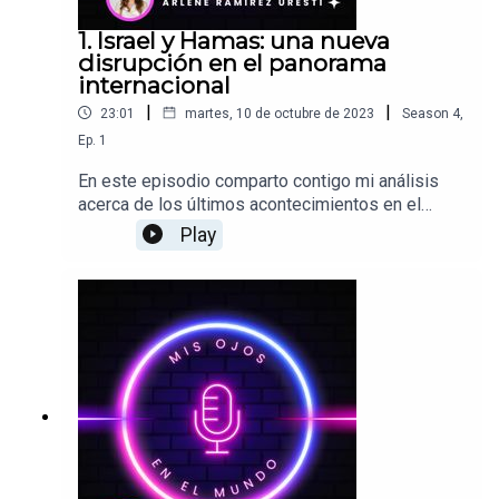
1. Israel y Hamas: una nueva
disrupción en el panorama
internacional
|
|
23:01
martes, 10 de octubre de 2023
Season
4
,
Ep.
1
En este episodio comparto contigo mi análisis
acerca de los últimos acontecimientos en el
Medio Oriente y sus posibles implicaciones para
Play
la agenda internacional. ¡Que lo disfrutes!