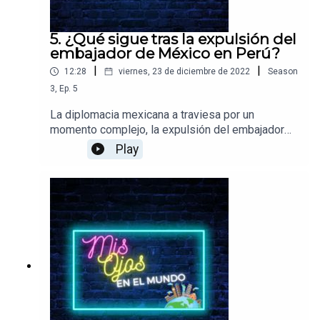
5. ¿Qué sigue tras la expulsión del
embajador de México en Perú?
|
|
12:28
viernes, 23 de diciembre de 2022
Season
3
,
Ep.
5
La diplomacia mexicana a traviesa por un
momento complejo, la expulsión del embajador
de México en Perú pone en riesgo una relación
Play
de importantes coincidencias culturales,
comerciales y económicas.