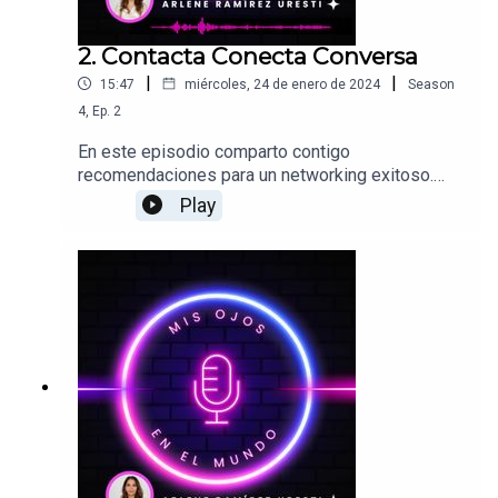
2. Contacta Conecta Conversa
|
|
15:47
miércoles, 24 de enero de 2024
Season
4
,
Ep.
2
En este episodio comparto contigo
recomendaciones para un networking exitoso.
Desarrolla un pitch de ventas perfecto, ¡haz que
Play
tu marca se note!Encontrarás información acerca
del lienzo de negocios, el plan de negocios, el
embudo digital de ventas, posicionamiento de
marca y relacionamiento.