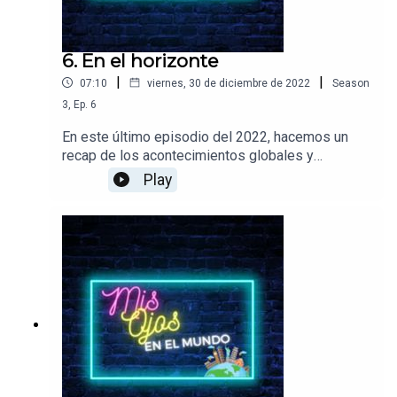
6. En el horizonte
|
|
07:10
viernes, 30 de diciembre de 2022
Season
3
,
Ep.
6
En este último episodio del 2022, hacemos un
recap de los acontecimientos globales y
comentamos lo que está en el horizonte del
Play
2023.