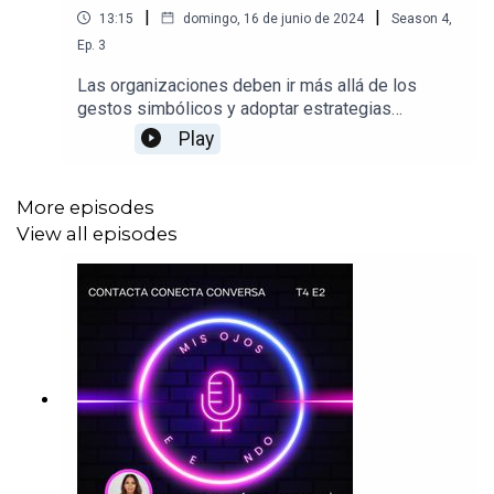
|
|
13:15
domingo, 16 de junio de 2024
Season
4
,
Ep.
3
Las organizaciones deben ir más allá de los
gestos simbólicos y adoptar estrategias
integrales que involucren a todos los niveles de
Play
la organización. Solo a través de un enfoque
auténtico y transparente se puede construir una
cultura organizacional que valore y respete
More episodes
verdaderamente la diversidad.
View all episodes