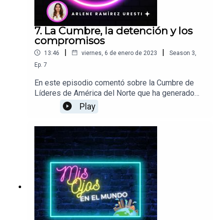
7. La Cumbre, la detención y los
compromisos
|
|
13:46
viernes, 6 de enero de 2023
Season
3
,
Ep.
7
En este episodio comentó sobre la Cumbre de
Líderes de América del Norte que ha generado
mucha expectativa y promete reanimar los
Play
mecanismos de cooperación trilateral. En la
antesala de la Cumbre, se lleva a cabo una
importante detención que pone el acento en la
importancia de la seguridad regional.