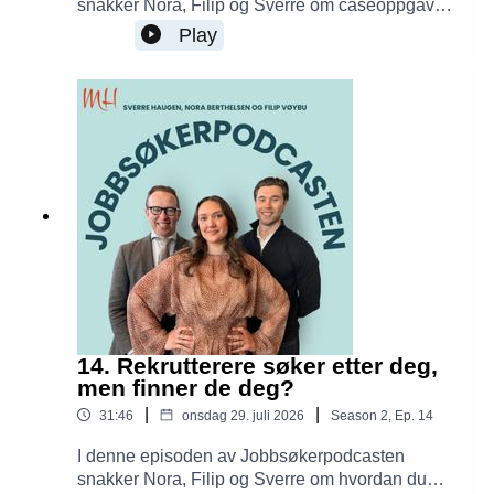
snakker Nora, Filip og Sverre om caseoppgaver i
rekrutteringsprosesser. Hvorfor brukes de? Hva
Play
ser arbeidsgivere etter? Og hvordan kan du
bruke AI på en smart måte uten at besvarelsen
fremstår generisk? Du får konkrete råd som kan
gjøre deg tryggere neste gang du får en
caseoppgave.
14. Rekrutterere søker etter deg,
men finner de deg?
|
|
31:46
onsdag 29. juli 2026
Season
2
,
Ep.
14
I denne episoden av Jobbsøkerpodcasten
snakker Nora, Filip og Sverre om hvordan du