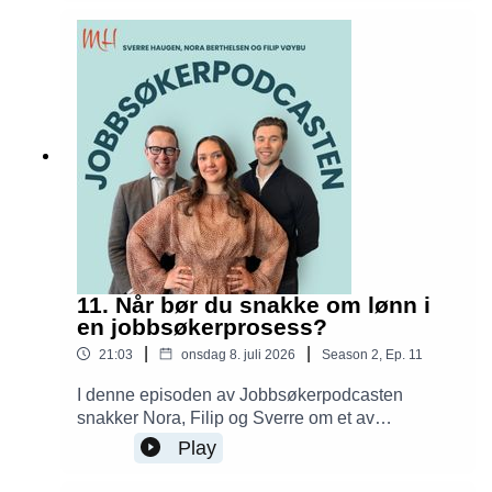
om en begrunnelse? Og hvordan unngår du at ett
nei ødelegger motivasjonen til å søke videre?
11. Når bør du snakke om lønn i
en jobbsøkerprosess?
|
|
21:03
onsdag 8. juli 2026
Season
2
,
Ep.
11
I denne episoden av Jobbsøkerpodcasten
snakker Nora, Filip og Sverre om et av
spørsmålene de får aller oftest: Når bør du ta opp
Play
lønn i en jobbsøkerprosess? Du får konkrete råd
om lønnsforventninger, forhandlinger, hva