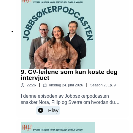
9. CV-feilene som kan koste deg
intervjuet
|
|
22:26
onsdag 24. juni 2026
Season
2
,
Ep.
9
I denne episoden av Jobbsøkerpodcasten
snakker Nora, Filip og Sverre om hvordan du
bygger en CV som faktisk fungerer. De deler
Play
konkrete råd om struktur, innhold, vanlige feil og
hvorfor små detaljer kan avgjøre om du blir kalt
inn til intervju eller ikke.