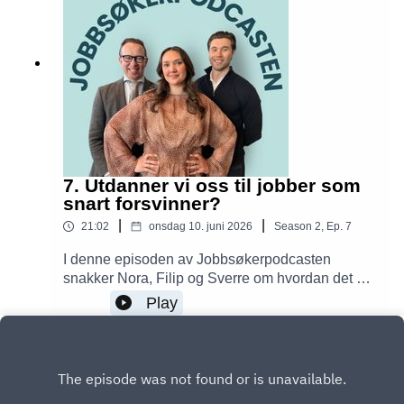
7. Utdanner vi oss til jobber som
snart forsvinner?
|
|
21:02
onsdag 10. juni 2026
Season
2
,
Ep.
7
I denne episoden av Jobbsøkerpodcasten
snakker Nora, Filip og Sverre om hvordan det er
rekordmange søkere til høyere utdanning
Play
samtidig som bedrifter sliter med å finne riktig
kompetanse. Hva skjer med jobbene våre når AI
blir stadig smartere, og hvordan bør dagens
studenter tenke om fremtiden?