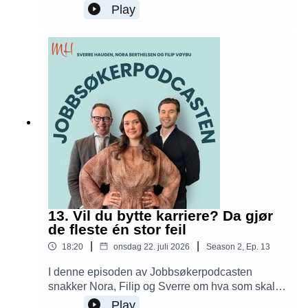
bygger en LinkedIn-profil som faktisk fungerer.
Play
De deler konkrete råd om profil, nettverk,
synlighet og de vanligste feilene som gjør at du
går glipp av jobbmuligheter.
13. Vil du bytte karriere? Da gjør
de fleste én stor feil
|
|
18:20
onsdag 22. juli 2026
Season
2
,
Ep.
13
I denne episoden av Jobbsøkerpodcasten
snakker Nora, Filip og Sverre om hva som skal til
for å lykkes med et karrierebytte. Hvordan
Play