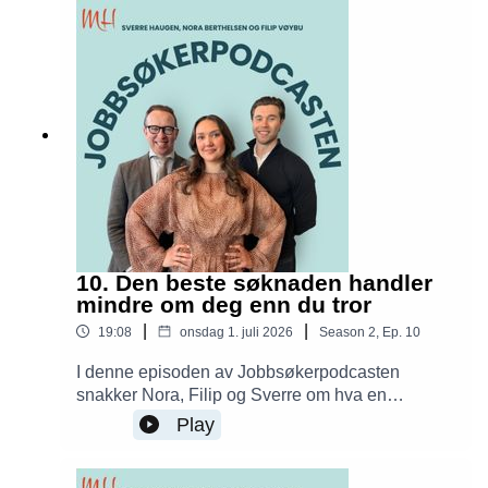
arbeidsgivere ser etter, og hvordan du kan
snakke om lønn uten å svekke sjansene dine i
prosessen.
10. Den beste søknaden handler
mindre om deg enn du tror
|
|
19:08
onsdag 1. juli 2026
Season
2
,
Ep.
10
I denne episoden av Jobbsøkerpodcasten
snakker Nora, Filip og Sverre om hva en
jobbsøknad egentlig skal brukes til. Hvor viktig er
Play
den, hva bør du skrive, og hvordan skiller du deg
ut uten å gjenta det som allerede står i CV-en?