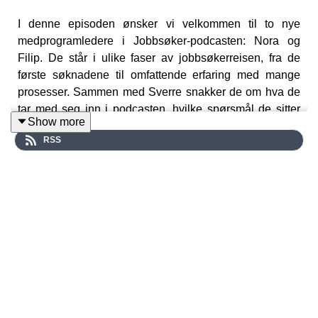
I denne episoden ønsker vi velkommen til to nye
medprogramledere i Jobbsøker-podcasten: Nora og
Filip. De står i ulike faser av jobbsøkerreisen, fra de
første søknadene til omfattende erfaring med mange
prosesser. Sammen med Sverre snakker de om hva de
tar med seg inn i podcasten, hvilke spørsmål de sitter
Show more
med, og hva de ønsker å lære mer om. Episoden gir et
RSS
ærlig innblikk i hvordan det oppleves å være jobbsøker i
dag, og markerer starten på en serie hvor vi utforsker
temaer som jobbsøking, intervjuer, LinkedIn og
karrierevalg. Dette er en episode for deg som er student,
ny i arbeidslivet eller ønsker et bedre innblikk i hvordan
kandidater tenker og opplever prosessen.