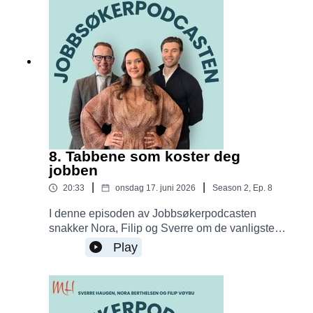
8. Tabbene som koster deg
jobben
|
|
20:33
onsdag 17. juni 2026
Season
2
,
Ep.
8
I denne episoden av Jobbsøkerpodcasten
snakker Nora, Filip og Sverre om de vanligste
tabbene jobbsøkere gjør. Hvor går grensen
Play
mellom en liten feil og en tabbe som faktisk
koster deg jobben? De deler konkrete eksempler
fra virkeligheten og forklarer hva du bør unngå
gjennom hele jobbsøkerprosessen.