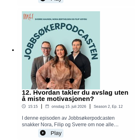
overbeviser du en arbeidsgiver når du mangler
den "riktige" erfaringen? Du får konkrete råd om
motivasjon, kompetansebygging og hvordan du
presenterer erfaringen din på en måte som åpner
nye dører.
12. Hvordan takler du avslag uten
å miste motivasjonen?
|
|
15:15
onsdag 15. juli 2026
Season
2
,
Ep.
12
I denne episoden av Jobbsøkerpodcasten
snakker Nora, Filip og Sverre om noe alle
jobbsøkere opplever før eller siden, nemlig
Play
avslag. Hvorfor gjør de så vondt? Når bør du be