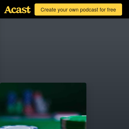
Create your own podcast for free