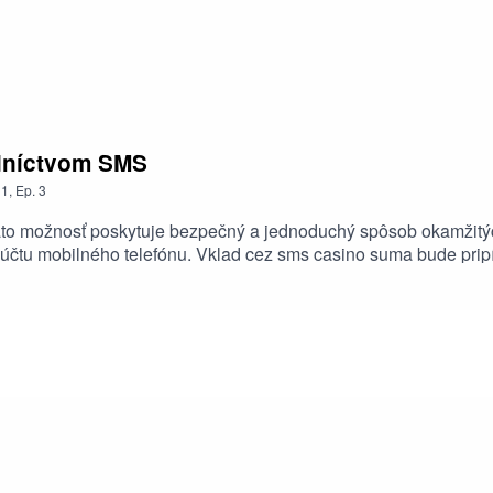
edníctvom SMS
1
,
Ep.
3
to možnosť poskytuje bezpečný a jednoduchý spôsob okamžitý
účtu mobilného telefónu. Vklad cez sms casino suma bude pripís
to hráčom umožňuje hrať kasínové hry na úver, pretože hneď nep
V tomto prípade sa suma vkladu odpočíta od zostávajúceho zosta
. Hlavné výhody platieb prostredníctvom SMS na stránkach kas
dna výmena osobných alebo finančných informácií- Úplne bezpe
 raritou nielen na Slovensku, ale ani v iných krajinách a vo vä
te. Finančné prostriedky môžete získať vykonaním týchto jedno
 zaregistrujte sa a zadajte vytvorený účet.2) Otvorte ponuku "Mô
 metódu vkladu vyberte platbu prostredníctvom SMS a zadajte sv
ciu.5) Prijmite SMS so 6-miestnym kódom, zadajte ho do prísluš
sína pomocou SMSBolo by veľkou výhodou, keby ste mohli vybera