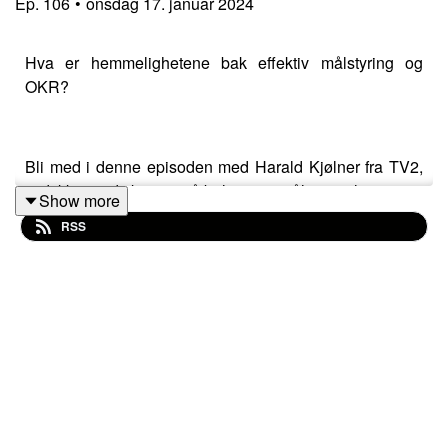
Ep.
106
•
onsdag 17. januar 2024
Hva er hemmelighetene bak effektiv målstyring og
OKR?
Bli med i denne episoden med Harald Kjølner fra TV2,
vi dykker ned i kunsten å balansere mål og realiteter i en
Show more
levende og dynamisk organisasjonsverden.
RSS
Oppdag hvordan TV2 har navigert og tilpasset OKR for
å skape suksesshistorier, og hvordan de takler
utfordringer i ulike team.
Denne episoden vil gi deg unike innsikter og strategier
som kan transformere din egen tilnærming til