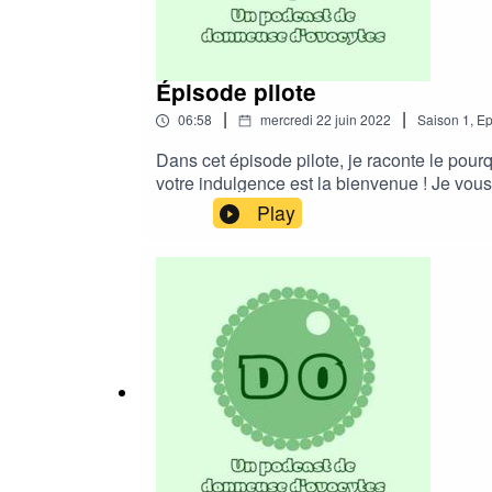
Épisode pilote
|
|
06:58
mercredi 22 juin 2022
Saison
1
,
Ep
Dans cet épisode pilote, je raconte le pou
votre indulgence est la bienvenue ! Je vou
https://podcasts.google.com/feed/aH
Play
9yL1YwL3I4VVdRbzctSTBiX2phb2tIRDNWenk
de Arte radio disponible sur Google Podcas
https://podcasts.google.com/feed/a
5yc3M/episode/dGFnOnNvdW5kY2xvdW