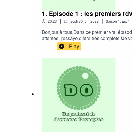
1. Episode 1 : les premiers rd
|
|
20:23
jeudi 30 juin 2022
Saison
1
,
Ep.
1
Bonjour à tous,Dans ce premier vrai épiso
attentes, j'essaye d'être très complète !Je
:https://podcasts.google.com/feed/a
Play
9yL1YwL3I4VVdRbzctSTBiX2phb2tIRDNWenk
de Arte radio disponible sur Google Podcas
https://podcasts.google.com/feed/a
5yc3M/episode/dGFnOnNvdW5kY2xvdWQs
découvert récemment une super association 