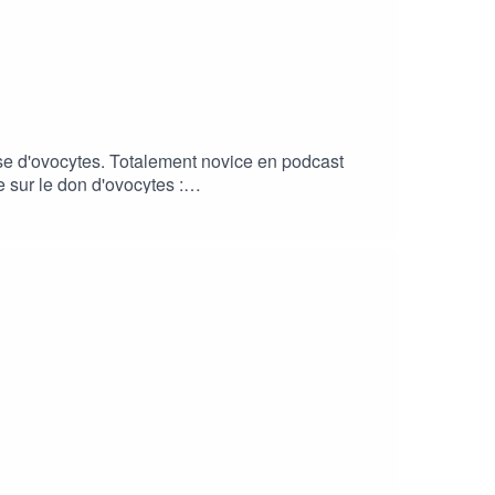
use d'ovocytes. Totalement novice en podcast
 sur le don d'ovocytes :
isode/Z2lkOi8vYXJ0MTktZXBpc29kZS1sb2NhdG
étaillée en 5 épisodes "Plaisir d'offrir"
uZGNsb3VkOnVzZXJzOjI5NjY5NTE2L3NvdW5kcy