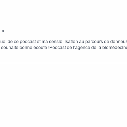
.
0
rquoi de ce podcast et ma sensibilisation au parcours de donne
s souhaite bonne écoute !Podcast de l'agence de la biomédecine
R0cHM6Ly9yc3MuYXJ0MTkuY29tL2xlLWRvbi1kLW92b2N5dGU/ep
tZTlwcEpsRTBVamVERENfRVp0NWc?ep=14La très bonne série d
t et surement d'autres plateformes 1er episode :
HR0cHM6Ly9mZWVkcy5zb3VuZGNsb3VkLmNvbS91c2Vycy9zb3V
QsMjAxMDp0cmFja3MvNjEwMTY4NzM3?ep=14