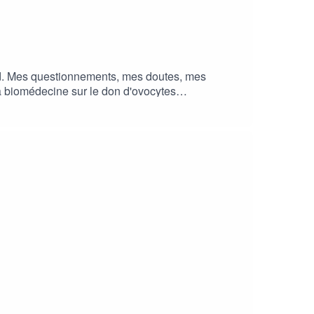
nd. Mes questionnements, mes doutes, mes
la biomédecine sur le don d'ovocytes
pisode/Z2lkOi8vYXJ0MTktZXBpc29kZS1sb2NhdG
étaillée en 5 épisodes "Plaisir d'offrir"
uZGNsb3VkOnVzZXJzOjI5NjY5NTE2L3NvdW5kcy
frwww.dondespermatozoides.frJ'ai
ps://donsdegametes-solidaires.fr/presentation/