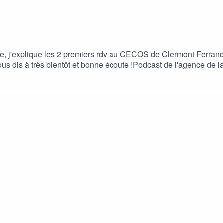
v
de, j'explique les 2 premiers rdv au CECOS de Clermont Ferra
 vous dis à très bientôt et bonne écoute !Podcast de l'agence de 
HR0cHM6Ly9yc3MuYXJ0MTkuY29tL2xlLWRvbi1kLW92b2N5dGU/e
tZTlwcEpsRTBVamVERENfRVp0NWc?ep=14La très bonne série d
t et surement d'autres plateformes1er episode :
HR0cHM6Ly9mZWVkcy5zb3VuZGNsb3VkLmNvbS91c2Vycy9zb3V
MjAxMDp0cmFja3MvNjEwMTY4NzM3?ep=14www.dondovocytes.
de donneurs de gamètes, beaucoup d'infos fiables sur site. htt